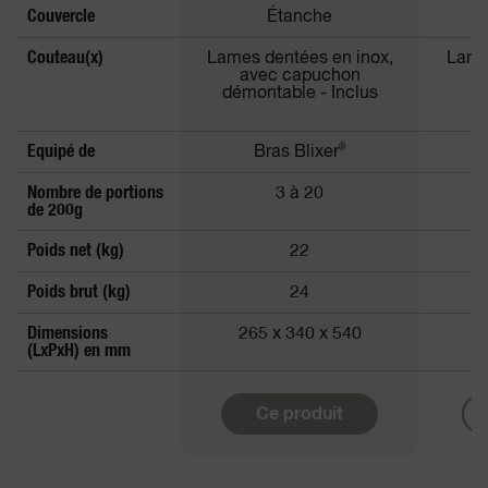
Couvercle
Étanche
Couteau(x)
Lames dentées en inox,
Lame
avec capuchon
démontable - Inclus
Equipé de
Bras Blixer
®
Nombre de portions
3 à 20
de 200g
Poids net (kg)
22
Poids brut (kg)
24
Dimensions
265 x 340 x 540
2
(LxPxH) en mm
Ce produit