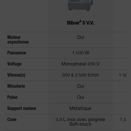
®
Blixer
5 V.V.
Moteur
Oui
asynchrone
Puissance
1 500 W
Voltage
Monophasé 230 V
Vitesse(s)
300 à 3 500 tr/mn
1 500
Minuterie
Oui
Pulse
Oui
Support moteur
Métallique
Cuve
5,9 L inox avec poignée
7,5 L
Soft-touch