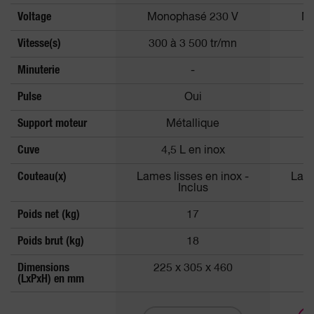
Voltage
Monophasé 230 V
Mo
Vitesse(s)
300 à 3 500 tr/mn
Minuterie
-
Pulse
Oui
Support moteur
Métallique
Cuve
4,5 L en inox
Couteau(x)
Lames lisses en inox -
Lame
Inclus
Poids net (kg)
17
Poids brut (kg)
18
Dimensions
225 x 305 x 460
2
(LxPxH) en mm