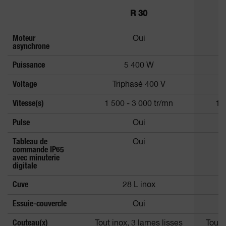
R 30
Moteur
Oui
asynchrone
Puissance
5 400 W
Voltage
Triphasé 400 V
Vitesse(s)
1 500 - 3 000 tr/mn
1 
Pulse
Oui
Tableau de
Oui
commande IP65
avec minuterie
digitale
Cuve
28 L inox
Essuie-couvercle
Oui
Couteau(x)
Tout inox, 3 lames lisses
Tout 