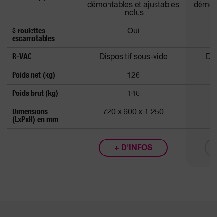
démontables et ajustables
démont
Inclus
3 roulettes
Oui
escamotables
R-VAC
Dispositif sous-vide
Dis
Poids net (kg)
126
Poids brut (kg)
148
Dimensions
720 x 600 x 1 250
7
(LxPxH) en mm
+ D'INFOS