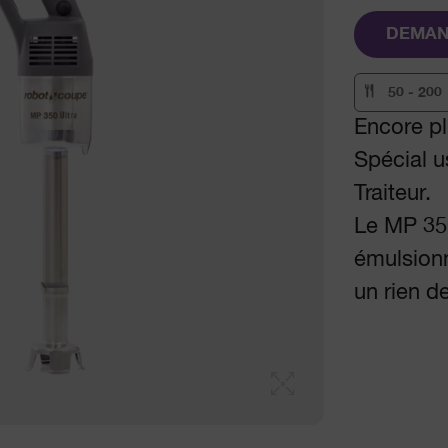
DEMAN
50 - 200
Encore pl
Spécial us
Traiteur.
Le MP 350
émulsionn
un rien d