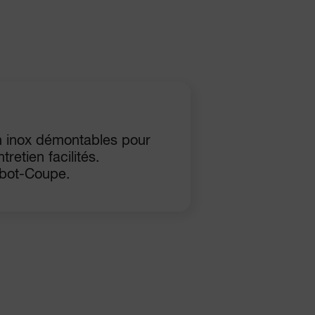
n inox démontables pour
retien facilités.
obot-Coupe.