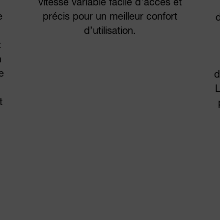
vitesse variable facile d'accès et
e
précis pour un meilleur confort
d
d’utilisation.
t
n
e
d
L
t