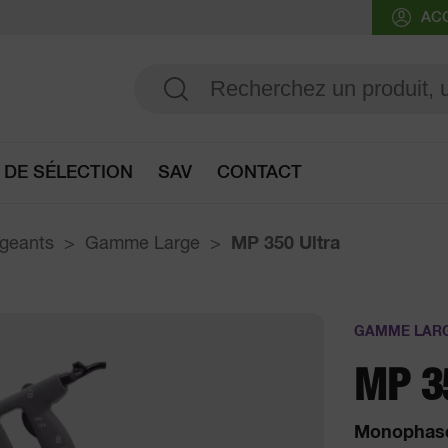
AC
 DE SÉLECTION
SAV
CONTACT
Accès au guide de sélection
ngeants
Gamme Large
MP 350 Ultra
GAMME LAR
MP 3
Monophasé