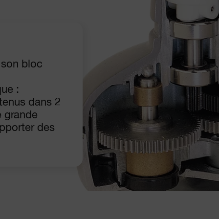
 son bloc
que :
tenus dans 2
e grande
pporter des