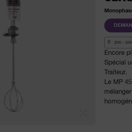
Monophasé
DEMAN
200 - 60
Encore pl
Spécial us
Traiteur.
Le MP 450
mélanger 
homogén