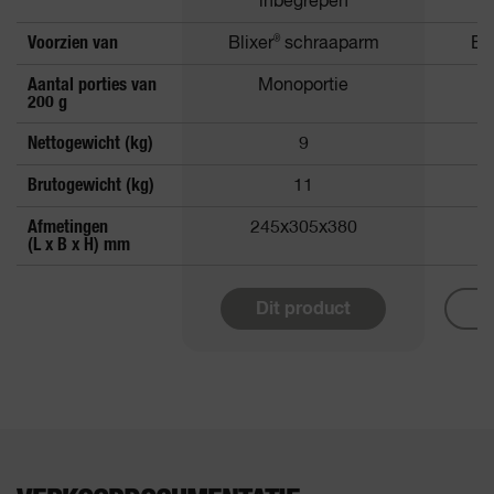
inbegrepen
Voorzien van
Blixer
®
schraaparm
Bli
Aantal porties van
Monoportie
200 g
Nettogewicht (kg)
9
Brutogewicht (kg)
11
Afmetingen
245x305x380
2
(L x B x H) mm
Dit product
M