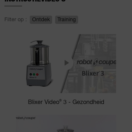
Filter op :
Ontdek
Training
Blixer Video
®
3 - Gezondheid