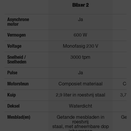
Blixer 2
Asynchrone
Ja
motor
Vermogen
600 W
Voltage
Monofasig 230 V
M
Snelheid /
3000 tpm
Snelheden
Pulse
Ja
Motorsteun
Composiet materiaal
Com
Kuip
2,9 liter in roestvrij staal
3,7 li
Deksel
Waterdicht
Mesblad(en)
Getande mesbladen in
Geta
roestvrij
staal, met afneembare dop