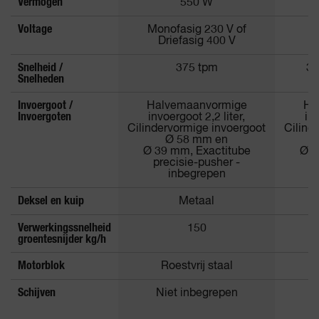
Vermogen
550 W
Voltage
Monofasig 230 V of
Driefasig 400 V
Snelheid /
375 tpm
37
Snelheden
Invoergoot /
Halvemaanvormige
Ha
Invoergoten
invoergoot 2,2 liter,
inv
Cilindervormige invoergoot
Cilind
Ø 58 mm en
Ø 39 mm, Exactitube
Ø 3
precisie-pusher -
p
inbegrepen
Deksel en kuip
Metaal
Verwerkingssnelheid
150
groentesnijder kg/h
Motorblok
Roestvrij staal
Schijven
Niet inbegrepen
N