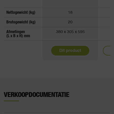
Nettogewicht (kg)
18
Brutogewicht (kg)
20
Afmetingen
380 x 305 x 595
3
(L x B x H) mm
Dit product
M
VERKOOPDOCUMENTATIE