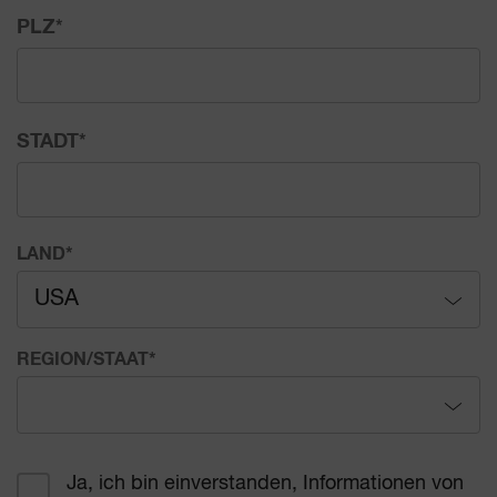
PLZ
*
STADT
*
LAND
*
USA
Afghanistan
REGION/STAAT
*
Ägypten
Alabama
Åland
Ja, ich bin einverstanden, Informationen von