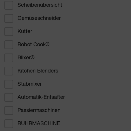
Scheibenübersicht
Betriebsgastronomie
Gemüseschneider
Schulkantinen
Kutter
Gesundheitswesen
Robot Cook
®
Bäckereien Konditoreien
Blixer
®
Fleischer und Metzger
Kitchen Blenders
Stabmixer
Supermärkte
Automatik-Entsafter
Sonstiges
Passiermaschinen
RUHRMASCHINE