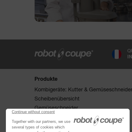
Q
I
Produkte
Kombigeräte: Kutter & Gemüseschneide
Scheibenübersicht
Gemüseschneider
Kutter
®
Robot Cook