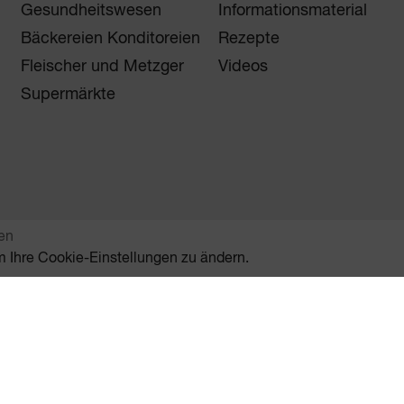
Gesundheitswesen
Informationsmaterial
Bäckereien Konditoreien
Rezepte
Fleischer und Metzger
Videos
Supermärkte
ten
um Ihre Cookie-Einstellungen zu ändern.