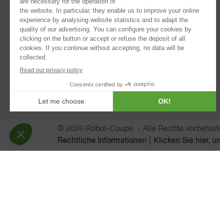
®
Blixer
Kitchen Blenders
Stabmixer
Automatik-Entsafter
Passiermaschinen
RUHRMASCHINE
Brotschneidemaschine
© 2026 Robot-Coupe
Alle Rechte vorbehal
Rechtliche Informationen
Klicken Sie hier, 