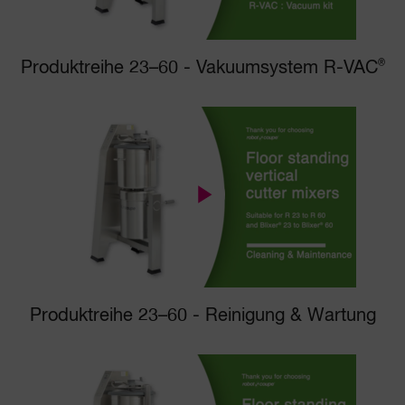
Produktreihe 23–60 - Vakuumsystem R-VAC
®
Produktreihe 23–60 - Reinigung & Wartung