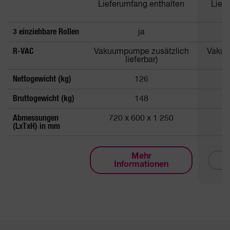
Lieferumfang enthalten
Lief
3 einziehbare Rollen
ja
R-VAC
Vakuumpumpe zusätzlich
Vakuu
lieferbar)
Nettogewicht (kg)
126
Bruttogewicht (kg)
148
Abmessungen
720 x 600 x 1 250
7
(LxTxH) in mm
Mehr
D
Informationen