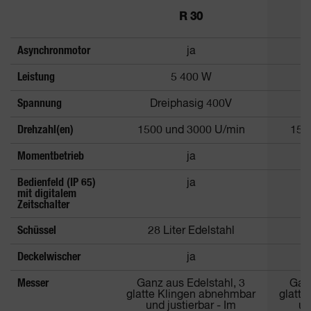
R 30
Asynchronmotor
ja
Leistung
5 400 W
Spannung
Dreiphasig 400V
D
Drehzahl(en)
1500 und 3000 U/min
150
Momentbetrieb
ja
Bedienfeld (IP 65)
ja
mit digitalem
Zeitschalter
Schüssel
28 Liter Edelstahl
45
Deckelwischer
ja
Messer
Ganz aus Edelstahl, 3
Ganz
glatte Klingen abnehmbar
glatt
und justierbar - Im
un