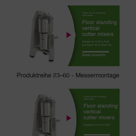
Produktreihe 23–60 - Messermontage