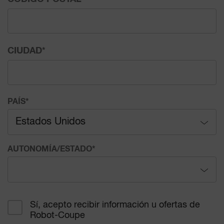
CIUDAD
*
PAÍS
*
Estados Unidos
Afganistán
AUTONOMÍA/ESTADO
*
Aland (islas)
Alabama
Albania
Sí, acepto recibir información u ofertas de
Robot-Coupe
Alaska
Alemania