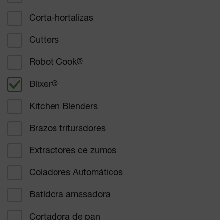
Corta-hortalizas
Restauración para empresas
Cutters
Restauración escolar
Robot Cook
®
Restauración en el campo de la salud
Blixer
®
Panaderos y pasteleros
Kitchen Blenders
Charcuteros, catering
Brazos trituradores
Supermercados e hipermercados
Extractores de zumos
Otros
Coladores Automáticos
Batidora amasadora
Cortadora de pan