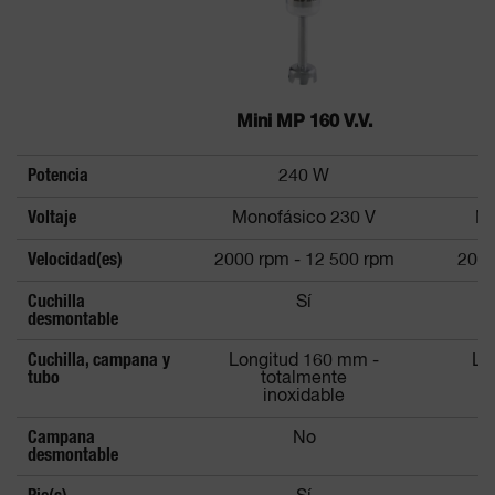
Mini MP 160 V.V.
M
Potencia
240 W
Voltaje
Monofásico 230 V
Mo
Velocidad(es)
2000 rpm - 12 500 rpm
2000
Cuchilla
Sí
desmontable
Cuchilla, campana y
Longitud 160 mm -
Lo
tubo
totalmente
inoxidable
Campana
No
desmontable