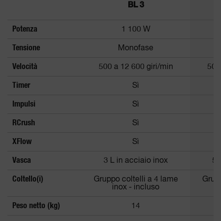
BL 3
Potenza
1 100 W
Tensione
Monofase
Velocità
500 a 12 600 giri/min
500
Timer
Sì
Impulsi
Sì
RCrush
Sì
XFlow
Sì
Vasca
3 L in acciaio inox
5 
Coltello(i)
Gruppo coltelli a 4 lame
Grupp
inox - incluso
Peso netto (kg)
14