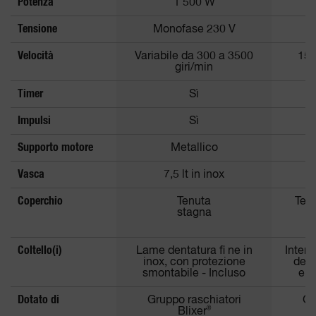
Potenza
1 500 W
Tensione
Monofase 230 V
Velocità
Variabile da 300 a 3500
150
giri/min
Timer
Sì
Impulsi
Sì
Supporto motore
Metallico
Vasca
7,5 lt in inox
Coperchio
Tenuta
Ten
stagna
Coltello(i)
Lame dentatura fi ne in
Intera
inox, con protezione
dent
smontabile - Incluso
e r
Dotato di
Gruppo raschiatori
Gr
Blixer
®