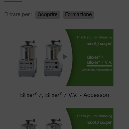
Filtrare per :
Scoprire
Formazione
Blixer
®
7, Blixer
®
7 V.V. - Accessori