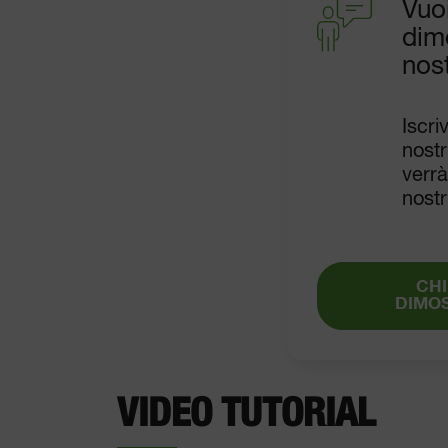
Vuo
dim
nost
Iscri
nost
verrà
nostr
CHI
DIMO
VIDEO TUTORIAL