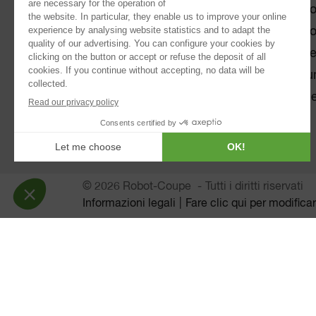
®
Robot Cook
Rist
®
Blixer
Rist
Kitchen Blenders
Pane
Mixer ad immersione
Salu
Estrattori automatici di succo
Supe
Passatrici
Impastatrici planetarie
© 2026 Robot-Coupe
Tutti i diritti riservati
Informazioni legali
Fare clic qui per modifica