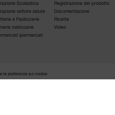
orazione Scolastica
Registrazione del prodotto
orazione settore salute
Documentazione
tterie e Pasticcerie
Ricette
merie rosticcerie
Video
rmercati ipermercati
re le preferenze sui cookie