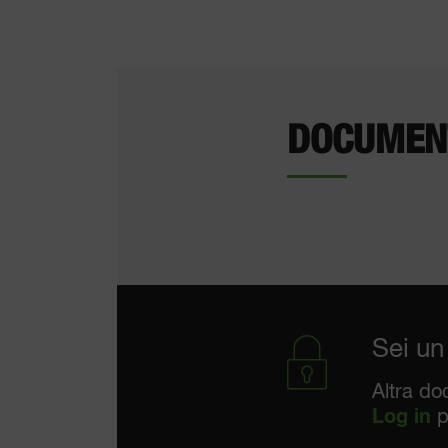
DOCUMEN
Sei un
Altra do
Log in
p