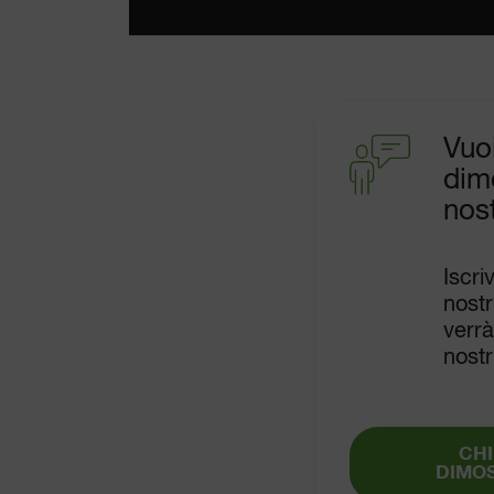
Vuo
dim
nost
Iscri
nost
verrà
nostr
CHI
DIMO