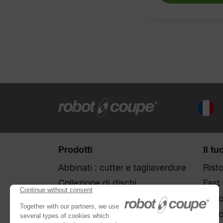
Prodotti
Il tu
Abbinati : cutter e tagliaverdure
Risto
Collezione di dischi
Fast
Tagliaverdure
Rist
Cutters
Rist