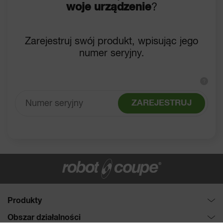
woje urządzenie
?
Zarejestruj swój produkt, wpisując jego
numer seryjny.
?
ZAREJESTRUJ
Produkty
Roboty wielofunkcyjne: Cutter-wilk & Szatkownica do
Obszar działalności