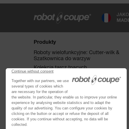
JAK
MADE
Produkty
Roboty wielofunkcyjne: Cutter-wilk &
Szatkownica do warzyw
Kolekcja tarcz tnących
Szatkownica do warzyw
Cutter-wilki
®
Robot Cook
®
Blixer
Kitchen Blenders
Miksery ręczne