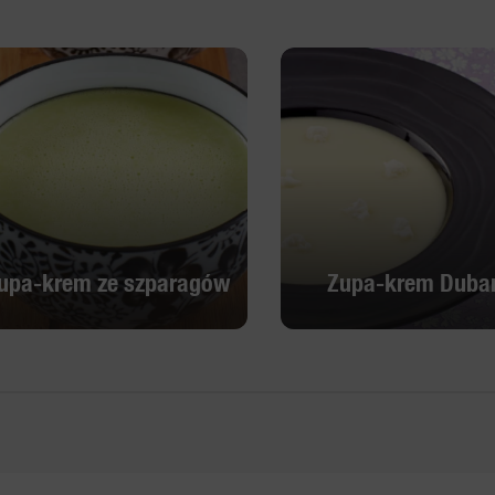
upa-krem ze szparagów
Zupa-krem Dubar
upa-krem ze szparagów
Zupa-krem Dubar
Odkryj
Odkryj