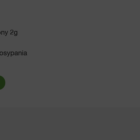
ony 2g
posypania