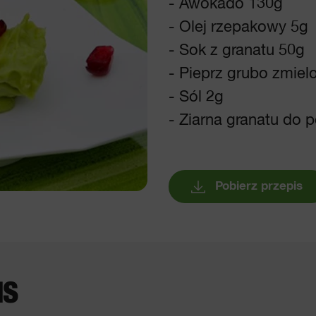
- Awokado 130g
- Olej rzepakowy 5g
- Sok z granatu 50g
- Pieprz grubo zmiel
- Sól 2g
- Ziarna granatu do 
Pobierz przepis
IS