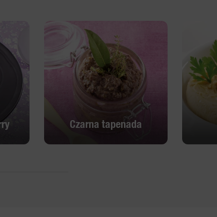
ry
Czarna tapenada
ry
Czarna tapenada
Odkryj