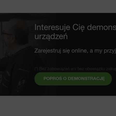
Interesuje Cię demons
urządzeń
Zarejestruj się online, a my prz
(*) Bez zobowiązań ani bez obowiązku zaku
POPROŚ O DEMONSTRACJĘ