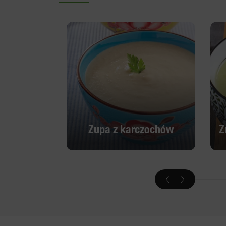
Zupa z karczochów
Z
Zupa z karczochów
Z
Odkryj