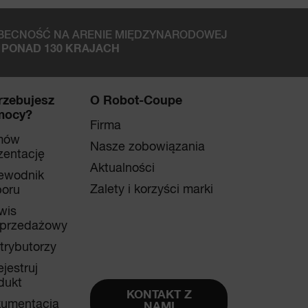
BECNOŚĆ NA ARENIE MIĘDZYNARODOWEJ
 PONAD 130 KRAJACH
rzebujesz
O Robot-Coupe
mocy?
Firma
mów
Nasze zobowiązania
zentację
Aktualności
ewodnik
Zalety i korzyści marki
oru
wis
przedażowy
trybutorzy
ejestruj
dukt
KONTAKT Z
umentacja
NAMI