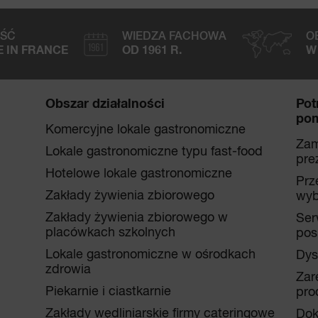
OŚĆ
WIEDZA FACHOWA
O
 IN FRANCE
OD 1961 R.
W
Obszar działalności
Pot
po
Komercyjne lokale gastronomiczne
Za
Lokale gastronomiczne typu fast-food
pre
Hotelowe lokale gastronomiczne
Prz
Zakłady żywienia zbiorowego
wyb
Zakłady żywienia zbiorowego w
Ser
placówkach szkolnych
pos
Lokale gastronomiczne w ośrodkach
Dys
zdrowia
Zar
Piekarnie i ciastkarnie
pro
Zakłady wędliniarskie firmy cateringowe
Dok