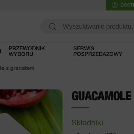
DOST
PRZEWODNIK
SERWIS
I
WYBORU
POSPRZEDAŻOWY
Dostęp do przewodnika wyboru
e z granatem
GUACAMOLE 
Składniki