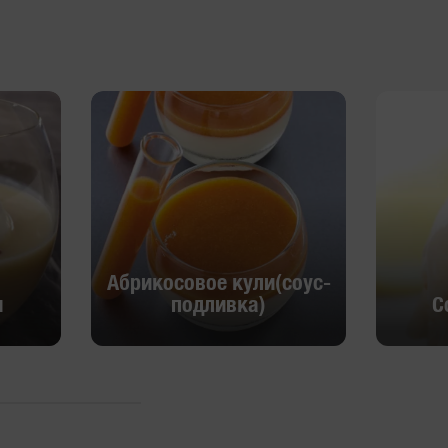
Абрикосовое кули(соус-
м
подливка)
С
Абрикосовое кули(соус-
м
С
подливка)