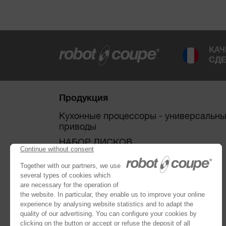
КАЧ
СДЕ
Продукция
Кухонные процессоры - универсальн
приводы
НАБОР ДИСКОВ
ОВОЩЕРЕЗКИ
КУТТЕРЫ
®
Robot Cook
®
Blixer
Кухонные блендеры