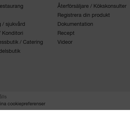
restaurang
Återförsäljare / Kökskonsulter
Registrera din produkt
/ sjukvård
Dokumentation
/ Konditori
Recept
essbutik / Catering
Videor
elsbutik
ålls
 dina cookiepreferenser