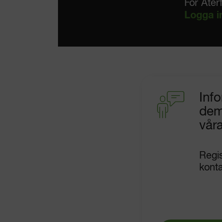
För Åter
Logga i
Info
dem
vår
Regis
konta