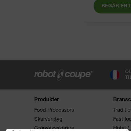
BEGÄR EN 
QU
TI
Produkter
Bransc
Food Processors
Traditi
Skärverktyg
Fast fo
Grönsaksskärare
Hotel /