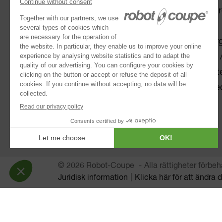
Snabbhackar
Etnisk 
®
Robot Cook
Skola
®
Blixer
Omsorg 
Kitchen Blenders
Bageri 
Stavmixers
Delikat
Juice-Extraktor Automatisk
Livsmed
Separatorer
BLANDNINGSMASKIN
Brödskärare
© 2026 Robot-Coupe
Alla rättigheter förbeh
Juridisk information
Klicka här för att ändra