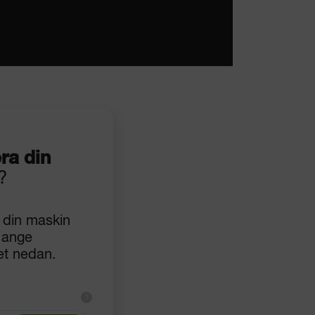
era din
?
 din maskin
 ange
et nedan.
?