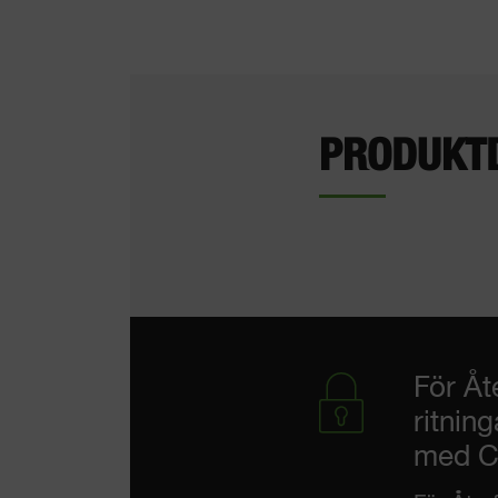
PRODUKT
För Åt
ritnin
med CE