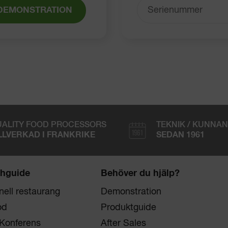
DEMONSTRATION
ALITY FOOD PROCESSORS
TEKNIK / KUNNA
LLVERKAD I FRANKRIKE
SEDAN 1961
hguide
Behöver du hjälp?
onell restaurang
Demonstration
od
Produktguide
 Konferens
After Sales