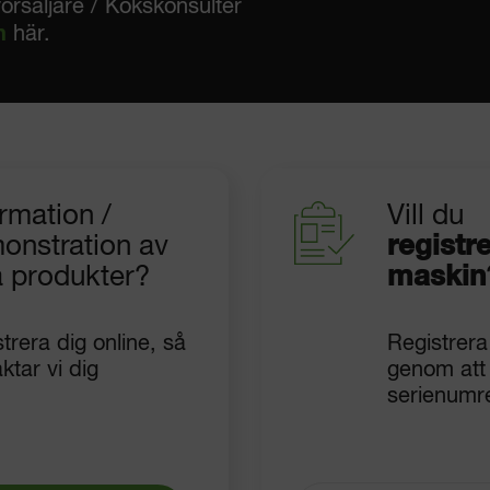
försäljare / Kökskonsulter
n
här.
rmation /
Vill du
onstration av
registr
a produkter?
maskin
trera dig online, så
Registrera
ktar vi dig
genom att
serienumr