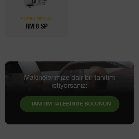
PLANET MİKSER
RM 8 SP
Makinelerimize dair bir tanıtım
istiyorsanız:
TANITIM TALEBİNDE BULUNUN