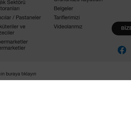
lık Sektörü
toranları
Belgeler
ncılar / Pastaneler
Tariflerimizi
küteriler ve
Videolarımız
BİZ
eciler
ermarketler
ermarketler
çin buraya tıklayın