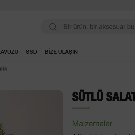
LAVUZU
SSD
BİZE ULAŞIN
Seçim kılavuzuna erişim
lik
SÜTLÜ SALAT
Malzemeler