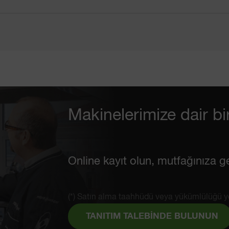
Ballı karpuz
Canlandıran havuç
Keşfet
Keşfet
Makinelerimize dair bir
Online kayıt olun, mutfağınıza ge
(*) Satın alma taahhüdü veya yükümlülüğü y
TANITIM TALEBİNDE BULUNUN