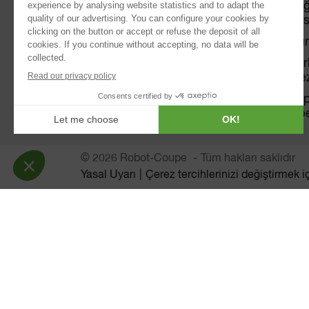
Sağ
®
Blixer
Res
Kitchen Blenders
Fırı
El mikserleri
Şar
Mez
Katı Meyve Sıkacakları
Süp
PLANET MİKSER
hip
© 2026 Robot-Coupe
Tüm hakları saklıdır
Yasal Uyarı
Çerez tercihlerinizi değiştirmek i