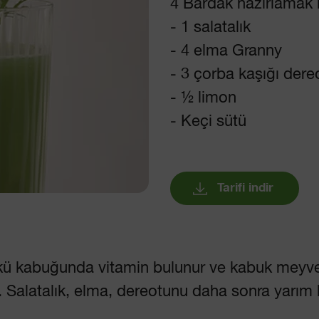
4 Bardak hazırlamak 
- 1 salatalık
- 4 elma Granny
- 3 çorba kaşığı dere
- ½ limon
- Keçi sütü
Tarifi indir
ü kabuğunda vitamin bulunur ve kabuk meyve 
iz. Salatalık, elma, dereotunu daha sonra yarım 