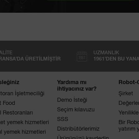
ALITE
UZMANLIK
RANSA’DA ÜRETILMIŞTIR
1961’DEN BU YAN
leğiniz
Yardıma mı
Robot-
ihtiyacınız var?
toran İşletmeciliği
Şirket
Demo İsteği
t Food
Değerler
Seçim kılavuzu
l Restoranları
Yenilikle
SSS
ket yemek hizmetleri
Bir Robo
Distribütörlerimiz
yatırım 
l yemek hizmetleri
Ürününüzü kaydedin