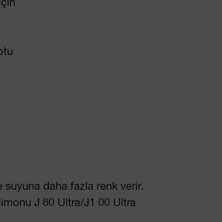
için
otu
suyuna daha fazla renk verir.
limonu J 80 Ultra/J1 00 Ultra