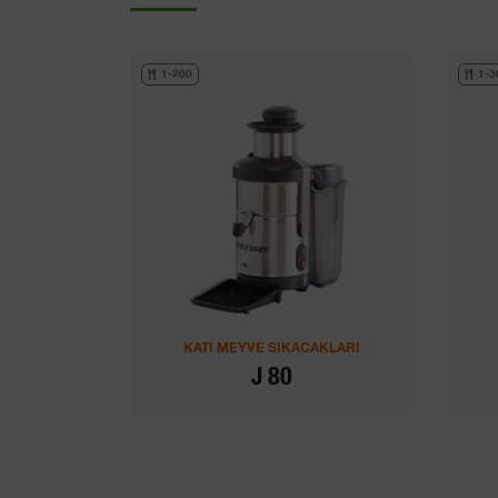
1-200
1-3
KATI MEYVE SIKACAKLARI
J 80