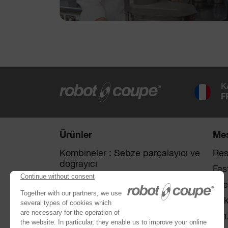
K
F
Ürünler
Mes
Kombineler : Sebze parçalayıcı ve
Res
doğrayıcı
Fas
Disk seçimi
Ote
Sebze Doğrama
Şir
Parçalayıcı mikserler
Oku
®
Robot Cook