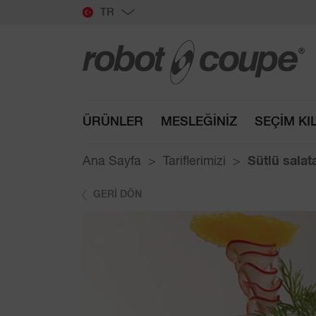
TR
ÜRÜNLER
MESLEĞINIZ
SEÇIM KI
Ana Sayfa
Tariflerimizi
Sütlü salata
GERI DÖN