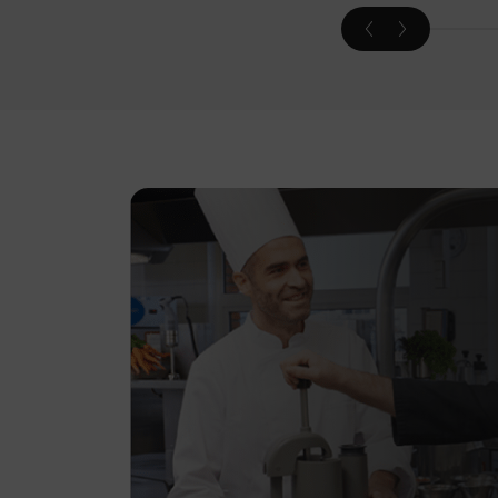
Parıldayan şeftali
Keşfet