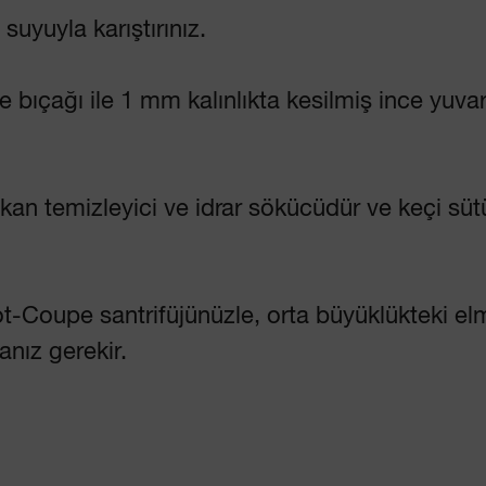
uyuyla karıştırınız.
çağı ile 1 mm kalınlıkta kesilmiş ince yuvarlak
an temizleyici ve idrar sökücüdür ve keçi süt
-Coupe santrifüjünüzle, orta büyüklükteki el
anız gerekir.