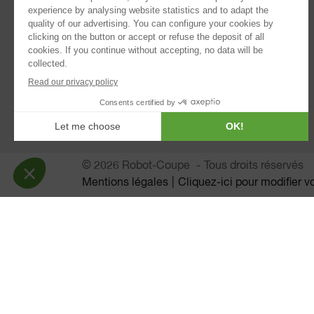
®
Blixer
Mixeurs plongeants
Extracteurs de jus
Tamis automatiques
© 2026 Robot-Coupe
Tous droits réservés
Mentions légales
Cliquez-ici pour modifier 