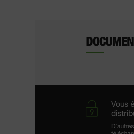
DOCUMENT
Vous ê
distri
D'autres
télécha