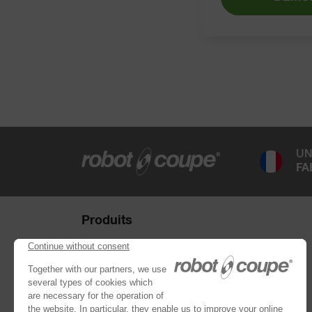
UN
FA
Produits
Combinés : Cutter et Coupe-légumes
Collection de disques
Coupe-Légumes
Cutters