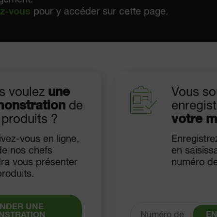
ez-vous
pour y accéder sur cette page.
s voulez
une
Vous so
onstration
de
enregist
 produits ?
votre 
ivez-vous en ligne,
Enregistre
de nos chefs
en saisiss
dra vous présenter
numéro de
roduits.
NDER UNE
EN
NSTRATION