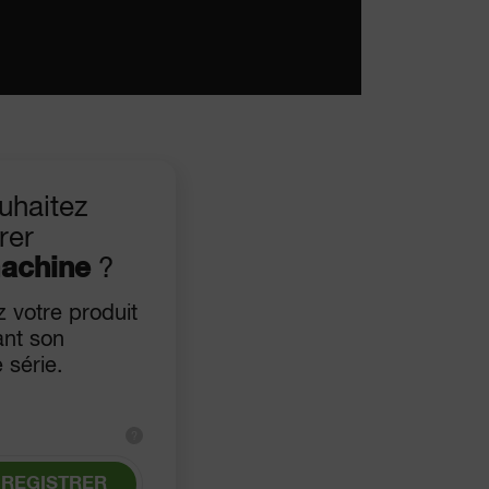
uhaitez
rer
machine
?
z votre produit
ant son
 série.
?
REGISTRER