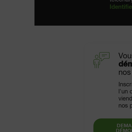
Identifi
Vou
dém
nos
Inscr
l'un 
vien
nos p
DEMA
DÉMO