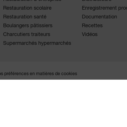
Restauration scolaire
Enregistrement pro
Restauration santé
Documentation
Boulangers pâtissiers
Recettes
Charcutiers traiteurs
Vidéos
Supermarchés hypermarchés
vos préférences en matières de cookies