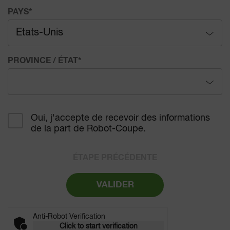
PAYS
*
Etats-Unis
Afghanistan
PROVINCE / ÉTAT
*
Afrique du Sud
Alabama
Åland (îles)
Oui, j'accepte de recevoir des informations
de la part de Robot-Coupe.
Alaska
Albanie
Arizona
ÉTAPE PRÉCÉDENTE
Algérie
Arkansas
VALIDER
Allemagne
California
Andorre
Anti-Robot Verification
Click to start verification