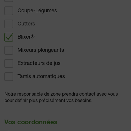
Coupe-Légumes
Restauration d'entreprise
Cutters
Restauration scolaire
Blixer
®
Restauration santé
Mixeurs plongeants
Boulangers pâtissiers
Extracteurs de jus
Charcutiers traiteurs
Tamis automatiques
Supermarchés hypermarchés
Notre responsable de zone prendra contact avec vous
Autre
pour définir plus précisément vos besoins.
Vos coordonnées