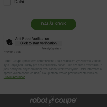
Další
DALŠÍ KROK
Anti-Robot Verification
Click to start verification
Friendly
Captcha ⇗
*
Povinná pole
Robot-Coupe zpracovává shromážděné údaje za účelem vyřízení vaší žádosti.
Tyto údaje jsou určeny pro náš zákaznický servis. Pole označená hvězdičkou *
jsou nezbytná, abychom mohli vaši žádost efektivně vyřídit. Další informace o
správě vašich osobních údajů a o uplatnění vašich práv naleznete v našich
Právní informace