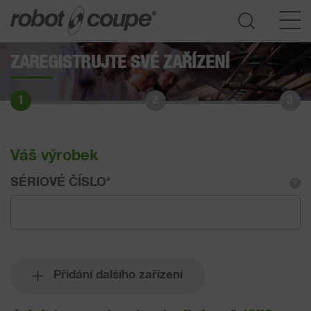
ZAREGISTRUJTE SVÉ ZAŘÍZENÍ
Přístup do průvodce výběrem
1
2
3
Váš výrobek
SÉRIOVÉ ČÍSLO
*
?
Přidání dalšího zařízení