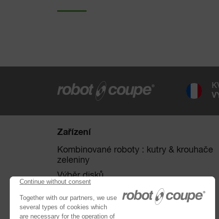
K
V
Zařízení
Kombinované roboty : kutry & krouhače
zeleniny
Výběr disků
Krouhače zeleniny
Kutry
®