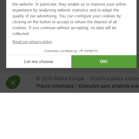
Robot Cook
®
Blixer
Kitchen Blenders
Ponorné mixéry
Automatický odšťavňovač
Automatická síta
PLANETÁRNÍ MIXÉR
© 2026 Robot-Coupe
Všechna práva vyhra
Právní informace
Kliknutím sem změníte své