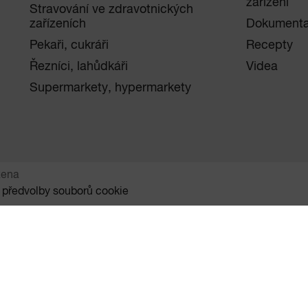
zařízení
Stravování ve zdravotnických
zařízeních
Dokument
Pekaři, cukráři
Recepty
Řezníci, lahůdkáři
Videa
Supermarkety, hypermarkety
zena
 předvolby souborů cookie