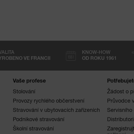
VALITA
KNOW-HOW
YROBENO VE FRANCII
OD ROKU 1961
Vaše profese
Potřebuje
Stolování
Žádost o p
Provozy rychlého občerstvení
Průvodce 
Stravování v ubytovacích zařízeních
Servisního
Podnikové stravování
Distributori
Školní stravování
Zaregistruj