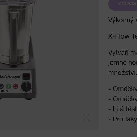
ŽÁDOS
Výkonný 
X-Flow T
Vytváří m
jemné hom
množství
- Omáčky
- Omáčk
- Litá těs
- Protlak