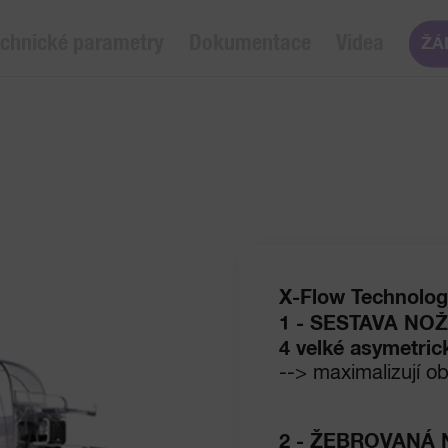
chnické parametry
Dokumentace
Videa
ŽÁ
X-Flow Technolog
1 - SESTAVA NO
4 velké asymetric
--> maximalizují 
2 - ŽEBROVANÁ