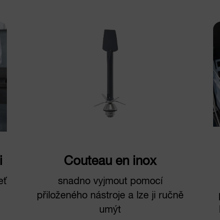
i
Couteau en inox
eť
snadno vyjmout pomocí
přiloženého nástroje a lze ji ručně
umýt