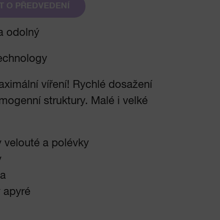
T O PŘEDVEDENÍ
a odolný
echnology
aximální víření! Rychlé dosažení
ogenní struktury. Malé i velké
.
 velouté a polévky
y
ta
y apyré