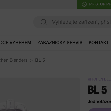
PŘÍSTUP P
DCE VÝBĚREM
ZÁKAZNICKÝ SERVIS
KONTAKT
Přístup do průvodce výběrem
chen Blenders
BL 5
KITCHEN BL
BL 5
Jednofázo