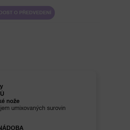
DOST O PŘEDVEDENÍ
y
ŽŮ
ké nože
objem umixovaných surovin
 NÁDOBA