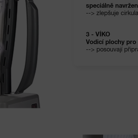
speciálně navrže
--> zlepšuje cirkul
3 - VÍKO
Vodicí plochy pro
--> posouvají při