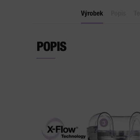
Výrobek
Popis
Te
POPIS