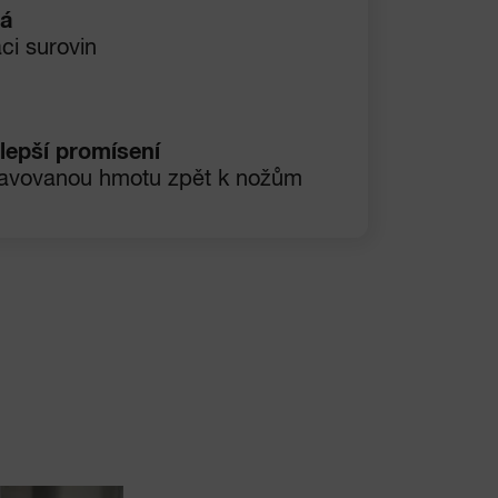
ná
aci surovin
 lepší promísení
pravovanou hmotu zpět k nožům