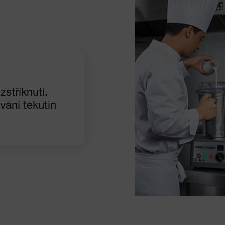
zstříknutí.
vání tekutin