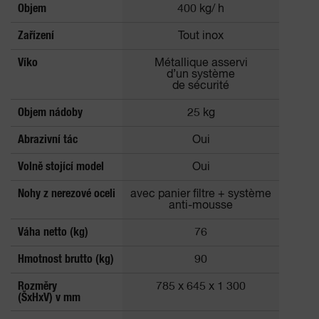
Objem
400 kg/ h
Zařízení
Tout inox
Víko
Métallique asservi
d’un système
de sécurité
Objem nádoby
25 kg
Abrazivní tác
Oui
Volně stojící model
Oui
Nohy z nerezové oceli
avec panier filtre + système
anti-mousse
Váha netto (kg)
76
Hmotnost brutto (kg)
90
Rozměry
785 x 645 x 1 300
(ŠxHxV) v mm