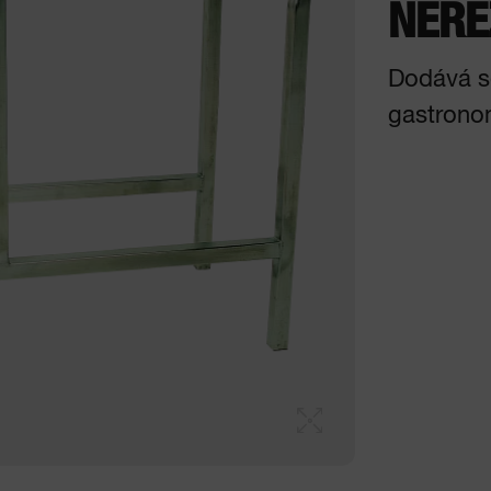
NERE
Dodává s
gastrono