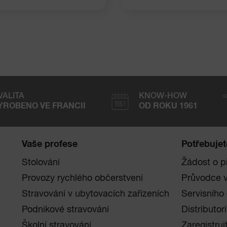
VALITA
KNOW-HOW
YROBENO VE FRANCII
OD ROKU 1961
Vaše profese
Potřebuje
Stolování
Žádost o p
Provozy rychlého občerstvení
Průvodce 
Stravování v ubytovacích zařízeních
Servisního
Podnikové stravování
Distributori
Školní stravování
Zaregistruj