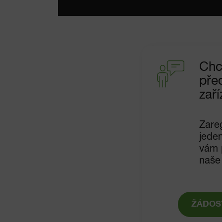
Chc
pře
zaří
Zareg
jede
vám p
naše
ŽÁDOS