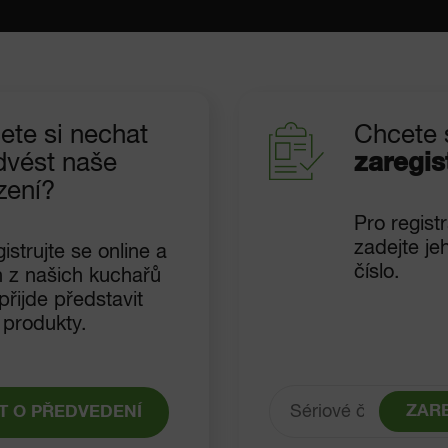
ete si nechat
Chcete 
dvést naše
zaregis
zení?
Pro registr
zadejte je
istrujte se online a
číslo.
n z našich kuchařů
řijde představit
 produkty.
ZAR
T O PŘEDVEDENÍ