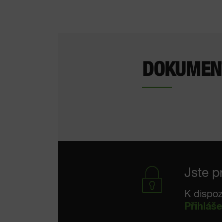
DOKUMEN
Jste p
K dispoz
Přihláše