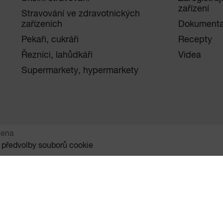
zařízení
Stravování ve zdravotnických
zařízeních
Dokument
Pekaři, cukráři
Recepty
Řezníci, lahůdkáři
Videa
Supermarkety, hypermarkety
zena
 předvolby souborů cookie