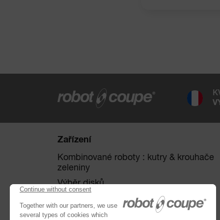
K
V
Zařízení
Kombinované roboty : kutry & krouhače
zeleniny
Výběr disků
Krouhače zeleniny
Kutry