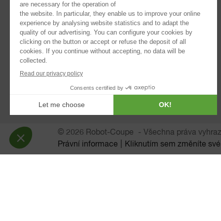
®
Robot Cook
®
Blixer
Kitchen Blenders
Ponorné mixéry
Automatický odšťavňovač
Automatická síta
PLANETÁRNÍ MIXÉR
© 2026 Robot-Coupe
Všechna práva vyhra
Právní informace
Kliknutím sem změníte své