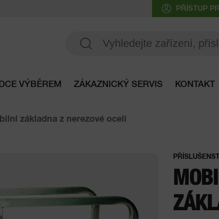
PŘÍSTUP P
DCE VÝBĚREM
ZÁKAZNICKÝ SERVIS
KONTAKT
Přístup do průvodce výběrem
ilní základna z nerezové oceli
PŘÍSLUŠENST
MOBI
ZÁKL