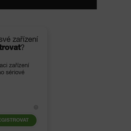
své zařízení
trovat
?
aci zařízení
ho sériové
?
EGISTROVAT