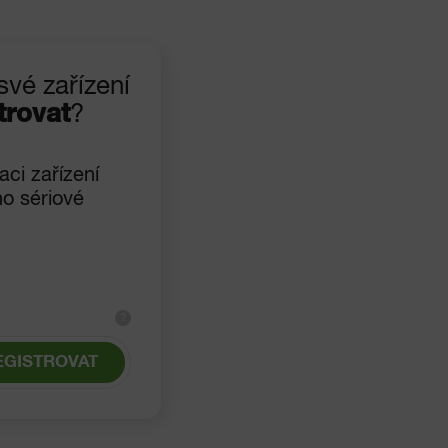
své zařízení
trovat
?
aci zařízení
ho sériové
?
EGISTROVAT