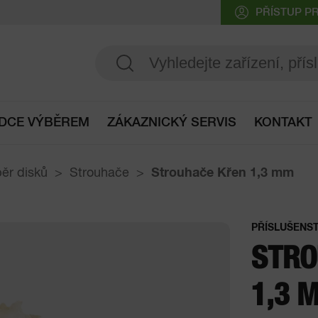
PŘÍSTUP P
DCE VÝBĚREM
ZÁKAZNICKÝ SERVIS
KONTAKT
Přístup do průvodce výběrem
ěr disků
Strouhače
Strouhače Křen
1,3 mm
PŘÍSLUŠENST
STRO
1,3 