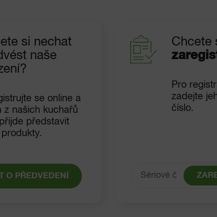
ete si nechat
Chcete 
dvést naše
zaregis
zení?
Pro registr
zadejte je
istrujte se online a
číslo.
n z našich kuchařů
řijde představit
 produkty.
ZAR
T O PŘEDVEDENÍ