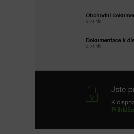
Obchodní dokume
2.34 Mo
Dokumentace k di
2.34 Mo
Jste p
K dispoz
Přihláše