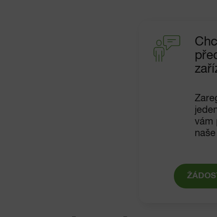
Chc
pře
zaří
Zareg
jede
vám p
naše
ŽÁDOS