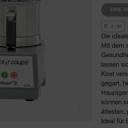
EINE 
1 - 50
Die ideal
Mit dem s
Gesundhei
lassen si
Kost vera
gegart, h
Hauptgeri
können so
ältesten
Ideal für 