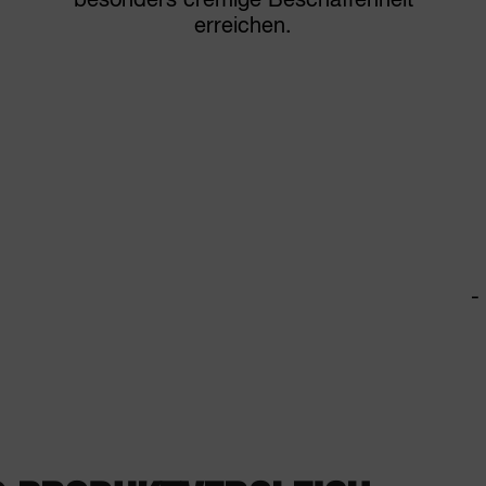
besonders cremige Beschaffenheit
erreichen.
n
n
-