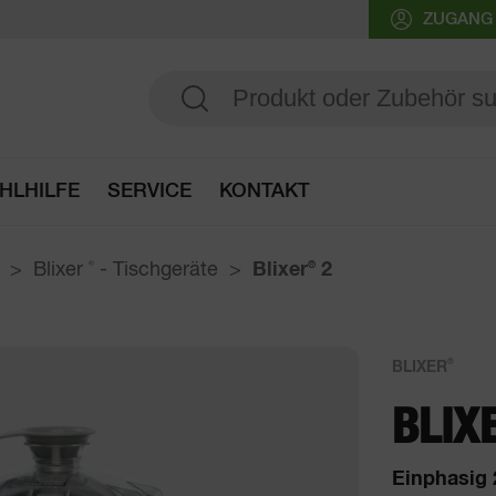
ZUGANG
HLHILFE
SERVICE
KONTAKT
Zur Auswahlhilfe
Blixer
®
- Tischgeräte
Blixer
®
2
®
BLIXER
BLIX
Einphasig 