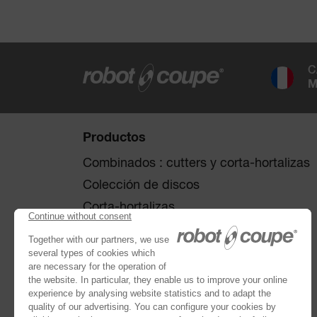
C
M
Productos
Combinados : cutters y corta-hortalizas
Colección de discos
Corta-hortalizas
Cutters
®
Robot Cook
®
Blixer
Kitchen Blenders