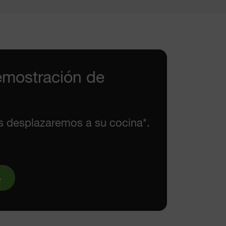
emostración de
s desplazaremos a su cocina*.
.
.