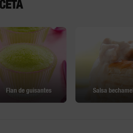
CETA
Flan de guisantes
Salsa bechame
Flan de guisantes
Salsa bechame
Descubrir
Descubrir