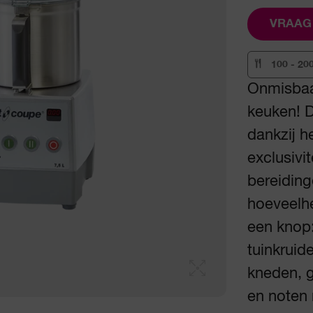
VRAAG
100 - 20
Onmisbaar
keuken! D
dankzij 
exclusivi
bereiding
hoeveelh
een knop:
tuinkruid
kneden, 
en noten