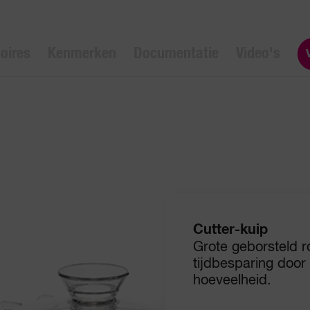
oires
Kenmerken
Documentatie
Video's
Cutter-kuip
Grote geborsteld ro
tijdbesparing door
hoeveelheid.