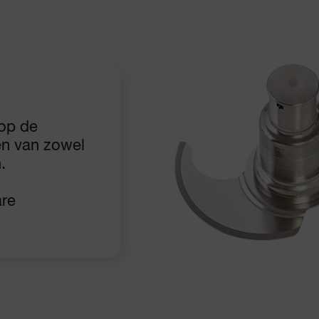
 op de
en van zowel
.
are