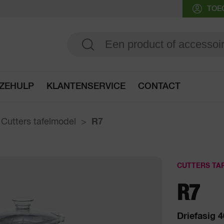
TOE
ZEHULP
KLANTENSERVICE
CONTACT
Ga naar de keuzehulp
Cutters tafelmodel
R7
CUTTERS TA
R7
Driefasig 4