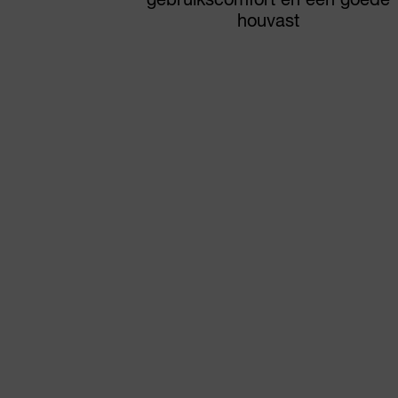
gebruikscomfort en een goede
houvast