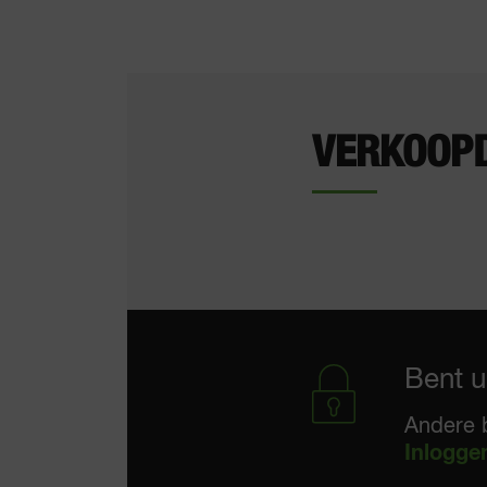
VERKOOP
Bent u
Andere 
Inlogge