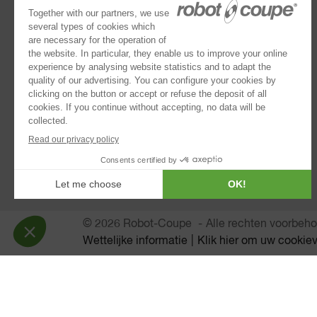
Cutters
®
Robot Cook
®
Blixer
Kitchen Blenders
Staafmixers
Sapextractors automatische
Automatisch zeven
Klopper Mengelaar
Stokbroodsnijmachine
© 2026 Robot-Coupe
Alle rechten voorbeh
Wettelijke informatie
Klik hier om uw cookiev