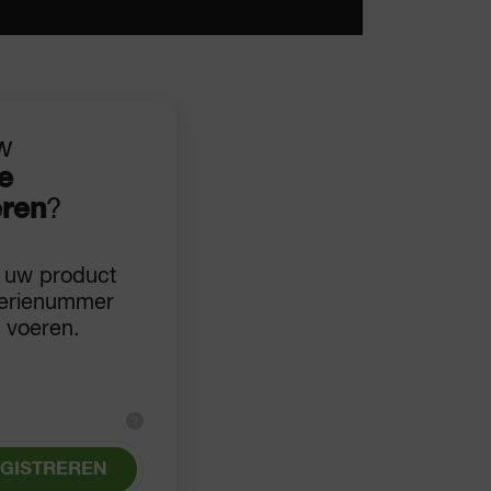
uw
e
eren
?
r uw product
serienummer
e voeren.
?
GISTREREN