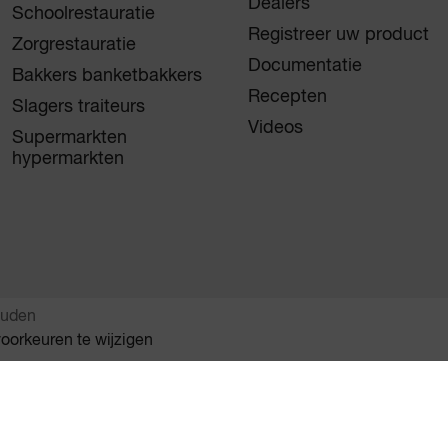
Dealers
Schoolrestauratie
Registreer uw product
Zorgrestauratie
Documentatie
Bakkers banketbakkers
Recepten
Slagers traiteurs
Videos
Supermarkten
hypermarkten
ouden
oorkeuren te wijzigen