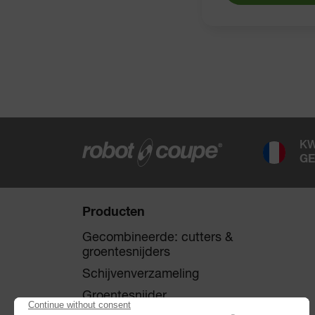
KW
GE
Producten
Gecombineerde: cutters &
groentesnijders
Schijvenverzameling
Groentesnijder