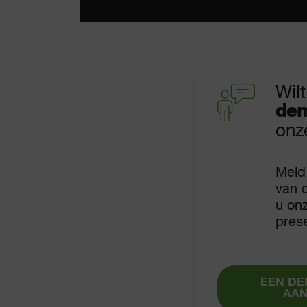
Wilt
dem
onz
Meld
van 
u on
pres
EEN DE
AA