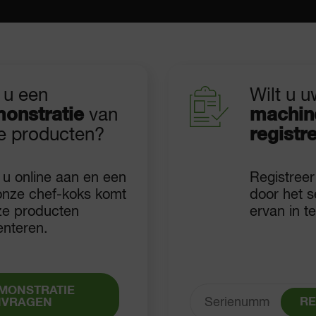
 u een
Wilt u 
onstratie
van
machin
e producten?
registr
 u online aan en een
Registree
onze chef-koks komt
door het 
ze producten
ervan in t
enteren.
MONSTRATIE
RE
NVRAGEN