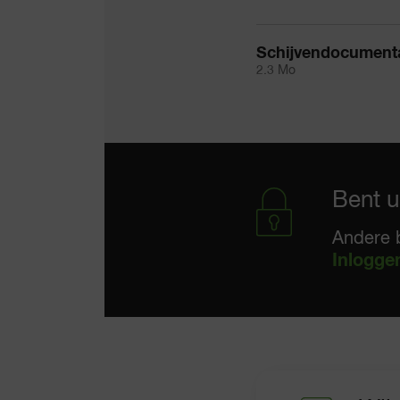
Schijvendocumenta
2.3 Mo
Bent u
Andere 
Inlogge