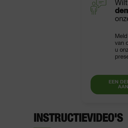
Wilt
dem
onz
Meld
van 
u on
pres
EEN DE
AA
INSTRUCTIEVIDEO'S