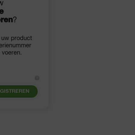
uw
e
eren
?
r uw product
serienummer
e voeren.
?
GISTREREN