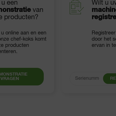
 u een
Wilt u 
onstratie
van
machin
e producten?
registr
 u online aan en een
Registree
onze chef-koks komt
door het 
ze producten
ervan in t
enteren.
MONSTRATIE
RE
NVRAGEN