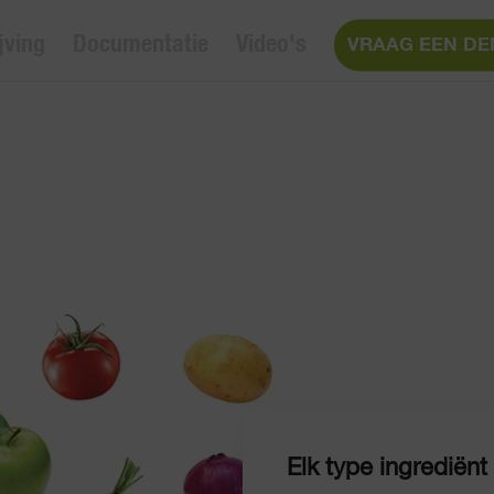
jving
Documentatie
Video's
VRAAG EEN DE
Elk type ingrediën