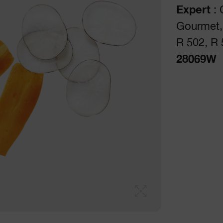
Expert
: 
Gourmet, 
R 502, R 
28069W