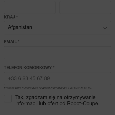
Specjalista ds. zakupów
KRAJ
*
Dystrybutor
Afganistan
Inne
Afganistan
EMAIL
*
Albania
Algieria
TELEFON KOMÓRKOWY
*
Andora
Préfixez votre numéro avec l'indicatif international : + 33 6 23 45 67 89.
Angola
Tak, zgadzam się na otrzymywanie
informacji lub ofert od Robot-Coupe.
Anguilla