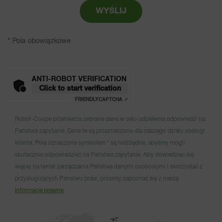
Antarktyda
WYŚLIJ
Antigua i Barbuda
*
Pola obowiązkowe
Arabia Saudyjska
Argentyna
ANTI-ROBOT VERIFICATION
Click to start verification
FRIENDLY
CAPTCHA ⇗
Armenia
Robot-Coupe przetwarza zebrane dane w celu udzielenia odpowiedzi na
Aruba
Państwa zapytanie. Dane te są przeznaczone dla naszego działu obsługi
klienta. Pola oznaczone symbolem * są niezbędne, abyśmy mogli
Australia
skutecznie odpowiedzieć na Państwa zapytanie. Aby dowiedzieć się
więcej na temat zarządzania Państwa danymi osobowymi i skorzystać z
Austria
przysługujących Państwu praw, prosimy zapoznać się z naszą
Informacje prawne
Azerbejdżan