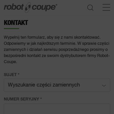
KONTAKT
Dostęp do przewodnika wyboru
Wypełnij ten formularz, aby się z nami skontaktować.
Odpowiemy w jak najkrótszym terminie. W sprawie części
zamiennych i działań serwisu posprzedażnego prosimy o
bezpośredni kontakt ze swoim dystrybutorem firmy Robot-
Coupe.
SUJET
*
Wyszukanie części zamiennych
Wyszukanie części zamiennych
NUMER SERYJNY
*
Wyszukiwanie dystrybutora