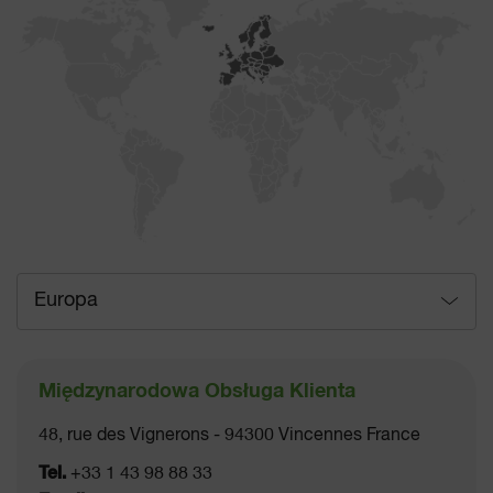
Bahamy
Bahrajn
Bangladesz
Barbados
Belgia
Belize
Europa
Benin
Międzynarodowa Obsługa Klienta
Bermudy
48, rue des Vignerons - 94300 Vincennes France
Bhutan
Tel.
+33 1 43 98 88 33