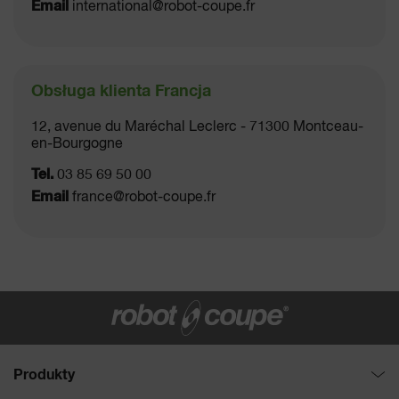
Email
international@robot-coupe.fr
Białoruś
Boliwia
Obsługa klienta Francja
Bośnia i Hercegowina
12, avenue du Maréchal Leclerc - 71300 Montceau-
Botswana
en-Bourgogne
Tel.
03 85 69 50 00
Brazylia
Email
france@robot-coupe.fr
Brunei
Brytyjskie Terytorium Oceanu Indyjskiego
Brytyjskie Wyspy Dziewicze
Bułgaria
Produkty