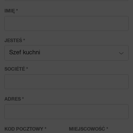
IMIĘ
*
JESTEŚ
*
Szef kuchni
Właściciel
SOCIÉTÉ
*
Prezes zarządu
Szef kuchni
ADRES
*
Pracownik
Technik
KOD POCZTOWY
*
MIEJSCOWOŚĆ
*