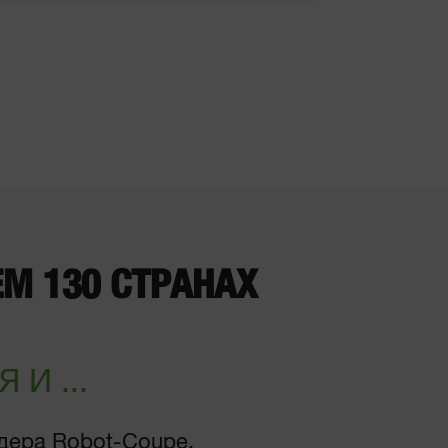
М 130 СТРАНАХ
И ...
дера Robot-Coupe,