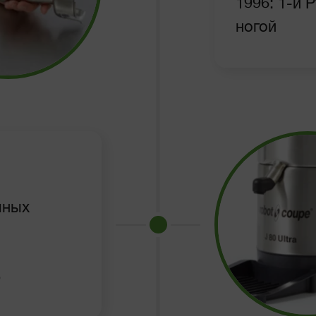
1996: 1-й 
ногой
чных
р