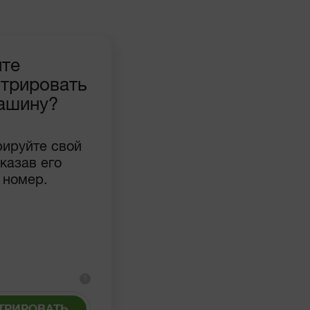
ите
стрировать
ашину?
рируйте свой
указав его
 номер.
?
ТРИРОВАТЬ