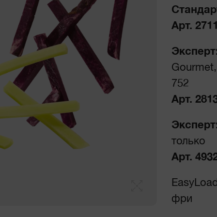
Стандар
Арт. 27
Эксперт
Gourmet, 
752
Арт. 28
Эксперт
только
Арт. 493
EasyLoad
фри