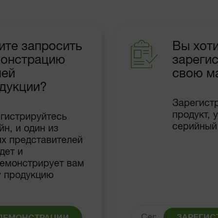
ите запросить
Вы хот
онстрацию
зареги
шей
свою м
дукции?
Зарегист
продукт, 
гистрируйтесь
серийный
йн, и один из
х представителей
дет и
емонстрирует вам
 продукцию
ЗАРЕГИС