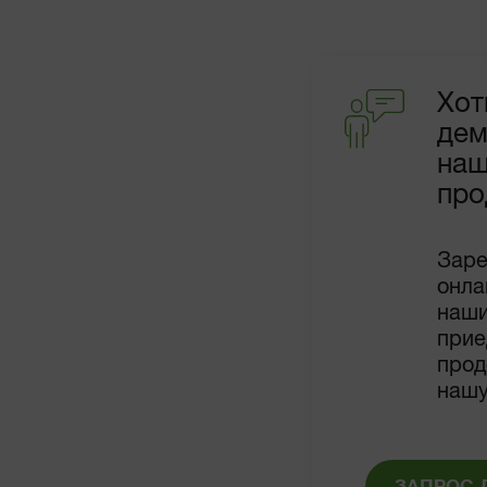
Хот
дем
на
про
Заре
онла
наши
прие
прод
нашу