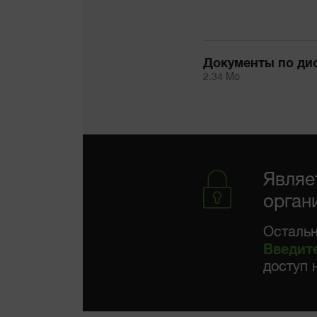
Документы по ди
2.34 Mo
Являе
орган
Остальн
Введит
доступ 