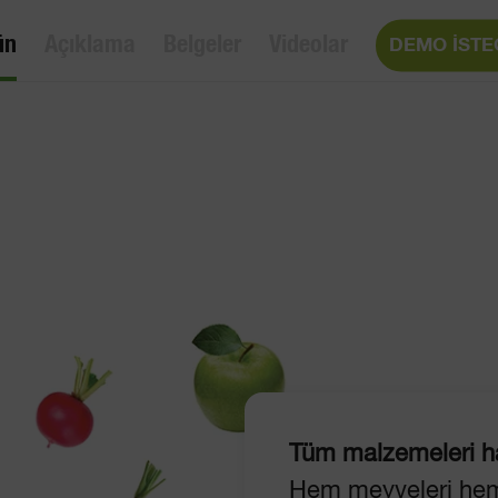
ün
Açıklama
Belgeler
Videolar
DEMO İSTE
Tüm malzemeleri ha
Hem meyveleri hem