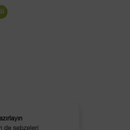
Ğİ
zırlayın
 de sebzeleri