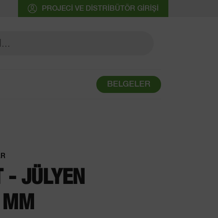
PROJECI VE DISTRIBÜTÖR GIRIŞI
BELGELER
AR
T - JÜLYEN
8 MM