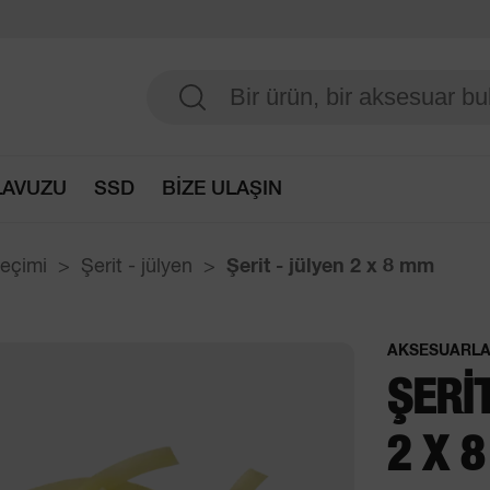
LAVUZU
SSD
BİZE ULAŞIN
Seçim kılavuzuna erişim
seçimi
Şerit - jülyen
Şerit - jülyen
2 x 8 mm
AKSESUARL
ŞERI
2 X 