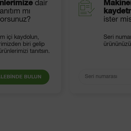
nlerimize
dair
Makinen
tanıtım mı
kaydet
iyorsunuz?
ister mi
m içi kaydolun,
Seri numar
rimizden biri gelip
ürününüzü
ürünlerimizi tanıtsın.
TALEBİNDE BULUN