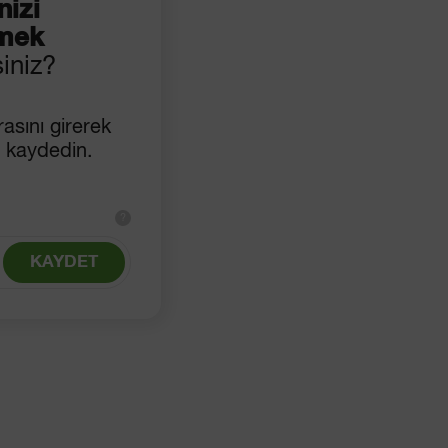
izi
mek
siniz?
asını girerek
 kaydedin.
?
KAYDET