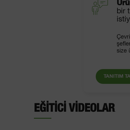
Ürü
bir 
ist
Çevri
şefle
size 
TANITIM 
EĞITICI VIDEOLAR