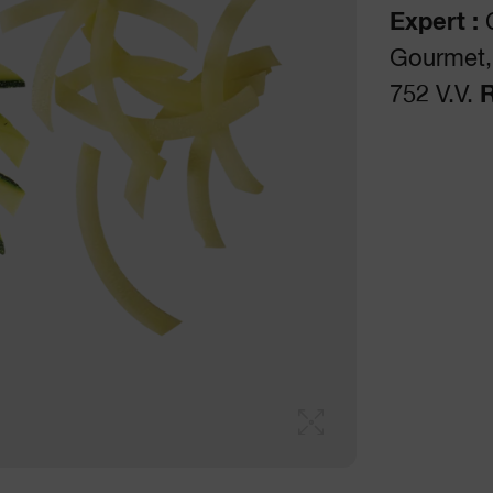
Expert :
C
Gourmet, 
752 V.V.
R