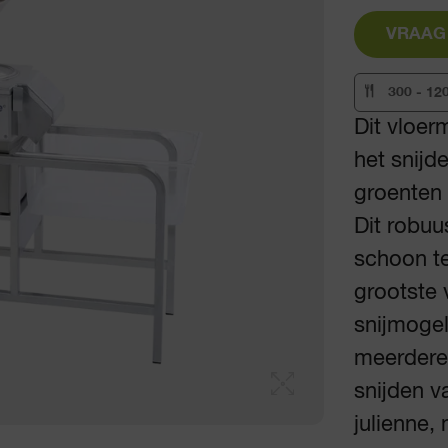
VRAAG
300 - 12
Dit vloer
het snijd
groenten 
Dit robuu
schoon t
grootste 
snijmogel
meerdere 
snijden v
julienne,