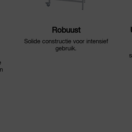
Robuust
Solide constructie voor intensief
gebruik.
s
e
jn