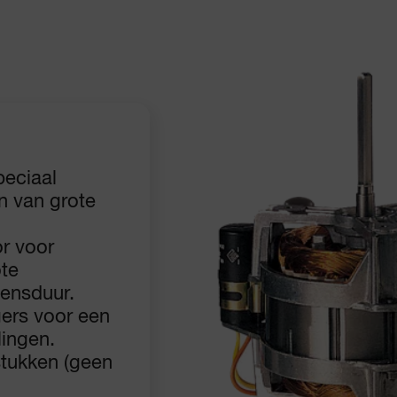
peciaal
n van grote
or voor
ote
vensduur.
ers voor een
lingen.
stukken (geen