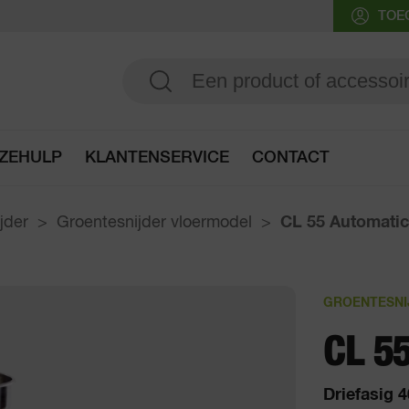
TOE
ZEHULP
KLANTENSERVICE
CONTACT
Ga naar de keuzehulp
jder
Groentesnijder vloermodel
CL 55 Automatic
GROENTESNI
CL 5
Driefasig 4