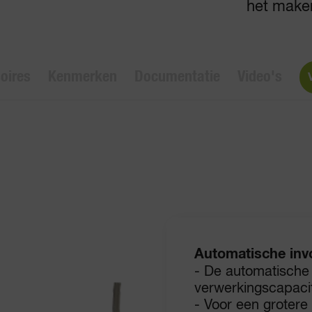
het make
oires
Kenmerken
Documentatie
Video's
Automatische inv
- De automatische
verwerkingscapacite
- Voor een grotere