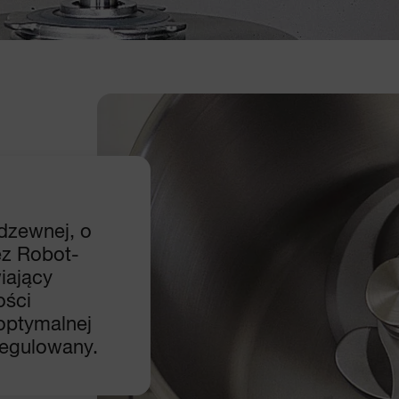
rdzewnej, o
z Robot-
iający
ości
optymalnej
regulowany.