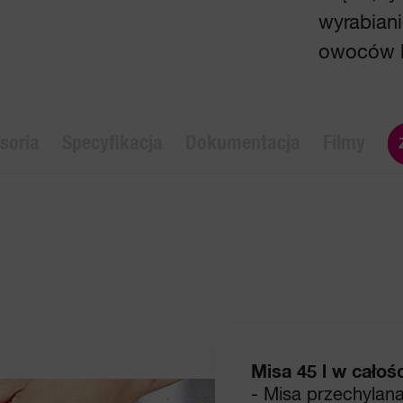
wyrabiani
owoców lu
soria
Specyfikacja
Dokumentacja
Filmy
Misa 45 l w całośc
- Misa przechylana