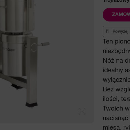
Trójfazowy
ZAMOW
Powyżej 
Ten piono
niezbędny
Nóż na dn
idealny a
wyłączni
Bez wzglę
ilości, t
Twoich w
nacisnąć 
mięsa, ryb