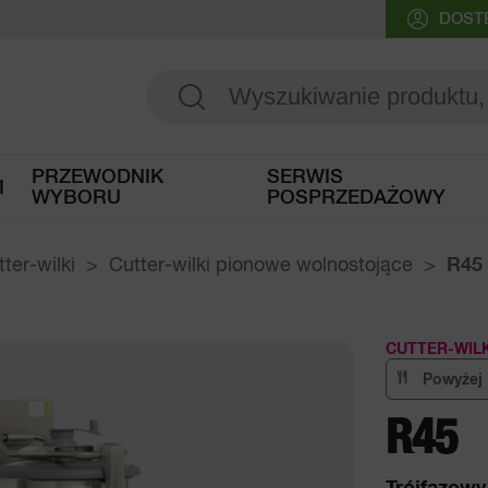
DOST
PRZEWODNIK
SERWIS
I
WYBORU
POSPRZEDAŻOWY
Dostęp do przewodnika wyboru
ter-wilki
Cutter-wilki pionowe wolnostojące
R45
CUTTER-WIL
Powyżej 
R45