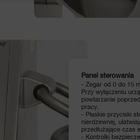
Panel sterowania
- Zegar od 0 do 15 m
Przy wyłączeniu urz
powtarzanie poprze
pracy.
- Płaskie przyciski st
nierdzewnej, ułatwia
przedłużające czas e
- Kontrolki bezpiecz