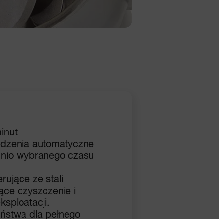
inut
ądzenia automatyczne
dnio wybranego czasu
erujące ze stali
jące czyszczenie i
ksploatacji.
eństwa dla pełnego