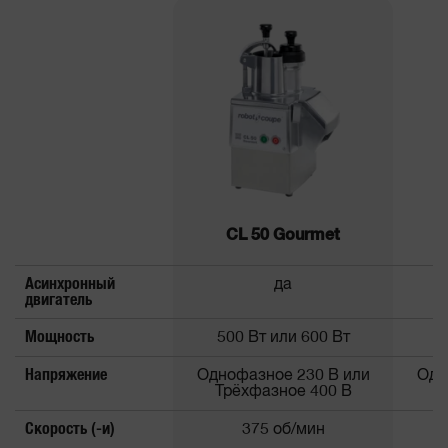
CL 50 Gourmet
Асинхронный
да
двигатель
Мощность
500 Вт или 600 Вт
Напряжение
Однофазное 230 В или
Одн
Трёхфазное 400 В
Т
Скорость (-и)
375 об/мин