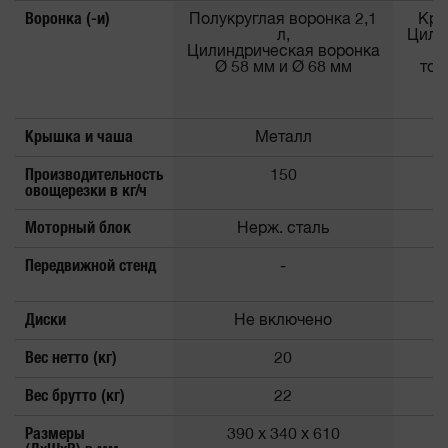
Воронка (-и)
Полукруглая воронка 2,1
Кру
л,
Цили
Цилиндрическая воронка
Ø
Ø 58 мм и Ø 68 мм
тол
Крышка и чаша
Металл
Производительность
150
овощерезки в кг/ч
Моторный блок
Нерж. сталь
Передвижной стенд
-
Диски
Не включено
Вес нетто (кг)
20
Вес брутто (кг)
22
Размеры
390 x 340 x 610