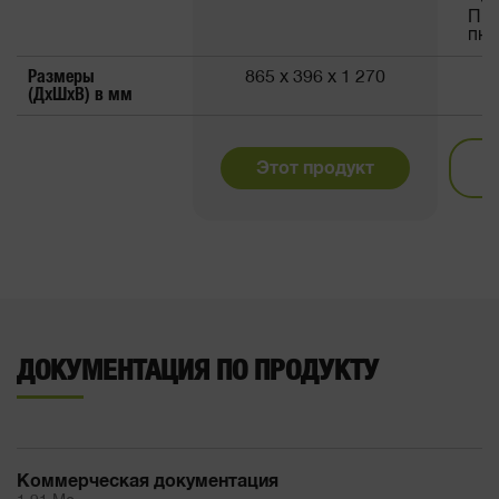
Про
пюр
Размеры
865 x 396 x 1 270
(ДxШxВ) в мм
Этот продукт
ДОКУМЕНТАЦИЯ ПО ПРОДУКТУ
Коммерческая документация