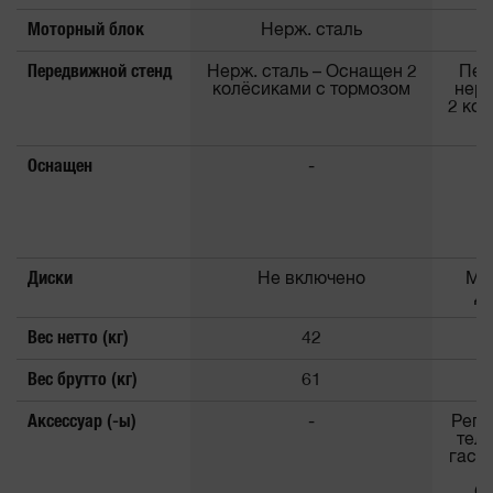
Моторный блок
Нерж. сталь
Передвижной стенд
Нерж. сталь – Оснащен 2
Пер
колёсиками с тормозом
нерж
2 ко
Оснащен
-
Диски
Не включено
Mul
Ди
Вес нетто (кг)
42
Вес брутто (кг)
61
Аксессуар (-ы)
-
Регу
теле
гаст
3
GN