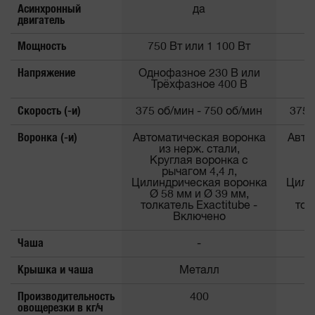
Асинхронный
да
двигатель
Мощность
750 Вт или 1 100 Вт
Напряжение
Однофазное 230 В или
Т
Трёхфазное 400 В
Скорость (-и)
375 об/мин - 750 об/мин
375 
Воронка (-и)
Автоматическая воронка
Авто
из нерж. стали,
Круглая воронка с
К
рычагом 4,4 л,
Цилиндрическая воронка
Цили
Ø 58 мм и Ø 39 мм,
Ø
толкатель Exactitube -
тол
Включено
Чаша
-
Крышка и чаша
Металл
Производительность
400
овощерезки в кг/ч