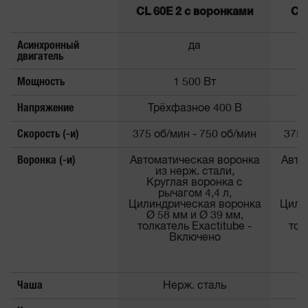
CL 60E 2 с воронками
CL
Асинхронный
да
двигатель
Мощность
1 500 Вт
Напряжение
Трёхфазное 400 В
Т
Скорость (-и)
375 об/мин - 750 об/мин
375 
Воронка (-и)
Автоматическая воронка
Авто
из нерж. стали,
Круглая воронка с
К
рычагом 4,4 л,
Цилиндрическая воронка
Цили
Ø 58 мм и Ø 39 мм,
Ø
толкатель Exactitube -
тол
Включено
Чаша
Нерж. сталь