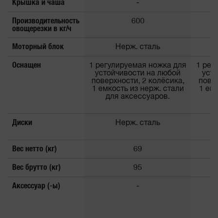
Крышка и чаша
-
Производительность
600
овощерезки в кг/ч
Моторный блок
Нерж. сталь
Оснащен
1 регулируемая ножка для
1 рег
устойчивости на любой
уст
поверхности, 2 колёсика,
повер
1 емкость из нерж. стали
1 емк
для аксессуаров.
д
Диски
Нерж. сталь
Вес нетто (кг)
69
Вес брутто (кг)
95
Аксессуар (-ы)
-