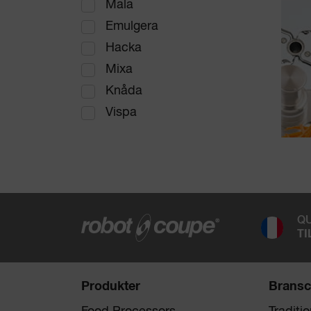
Mala
Emulgera
Hacka
Mixa
Knåda
Vispa
QU
TI
Produkter
Bransc