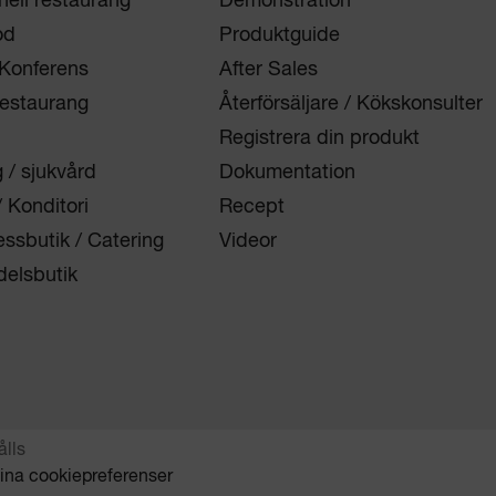
onell restaurang
Demonstration
od
Produktguide
 Konferens
After Sales
restaurang
Återförsäljare / Kökskonsulter
Registrera din produkt
/ sjukvård
Dokumentation
/ Konditori
Recept
essbutik / Catering
Videor
elsbutik
ålls
 dina cookiepreferenser