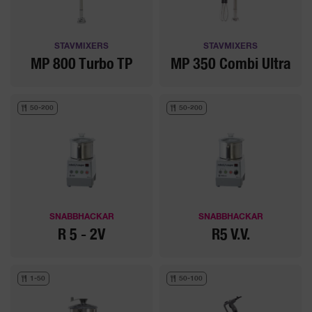
STAVMIXERS
STAVMIXERS
MP 800 Turbo TP
MP 350 Combi Ultra
50-200
50-200
SNABBHACKAR
SNABBHACKAR
R 5 - 2V
R5 V.V.
1-50
50-100