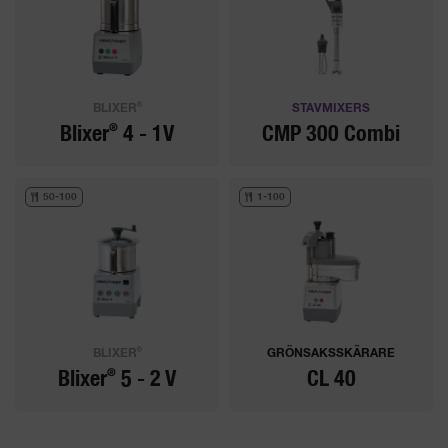
®
BLIXER
STAVMIXERS
®
Blixer
4 - 1V
CMP 300 Combi
50-100
1-100
®
BLIXER
GRÖNSAKSSKÄRARE
®
Blixer
5 - 2 V
CL 40