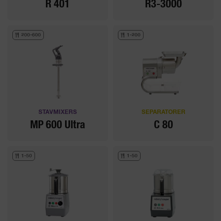
R 401
R3-3000
200-600
1-200
STAVMIXERS
SEPARATORER
MP 600 Ultra
C 80
1-50
1-50