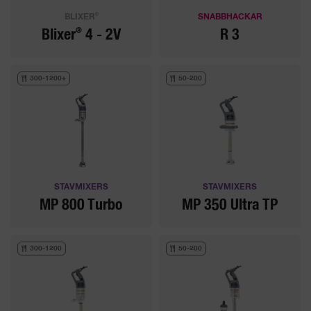
®
BLIXER
SNABBHACKAR
®
Blixer
4 - 2V
R 3
300-1200+
50-200
STAVMIXERS
STAVMIXERS
MP 800 Turbo
MP 350 Ultra TP
300-1200
50-200