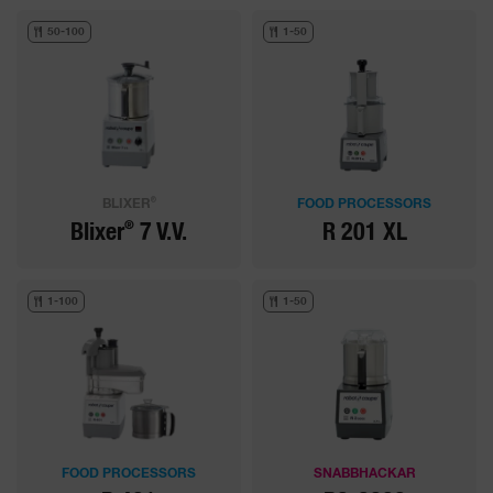
50-100
1-50
®
BLIXER
FOOD PROCESSORS
®
Blixer
7 V.V.
R 201 XL
1-100
1-50
FOOD PROCESSORS
SNABBHACKAR