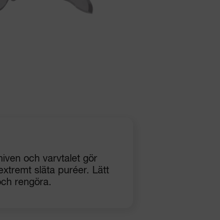
niven och varvtalet gör
a extremt släta puréer. Lätt
och rengöra.