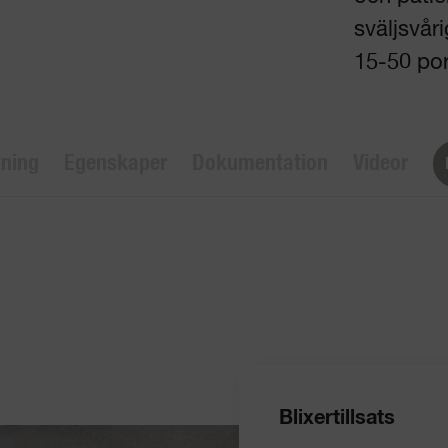
sväljsvår
15-50 po
vning
Egenskaper
Dokumentation
Videor
Blixertillsats