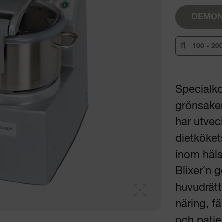
DEMON
100 - 20
Specialko
grönsaker,
har utvec
dietköket
inom häl
Blixer´n g
huvudrätt
näring, f
och pati