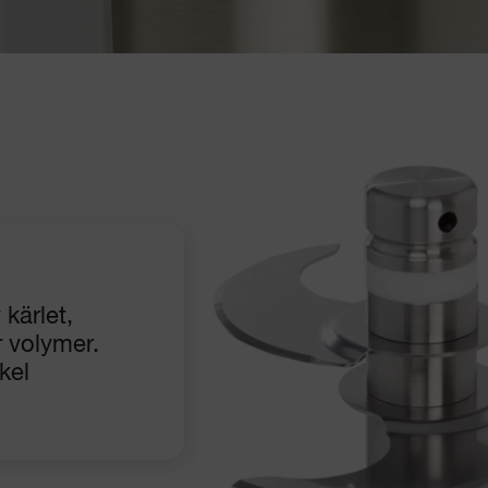
kärlet,
r volymer.
kel