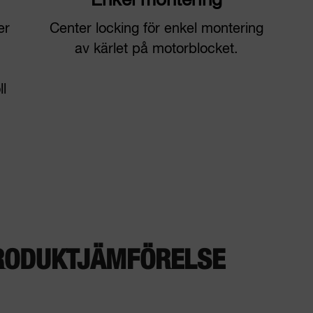
Enkel montering
er
Center locking för enkel montering
av kärlet på motorblocket.
ll
RODUKTJÄMFÖRELSE