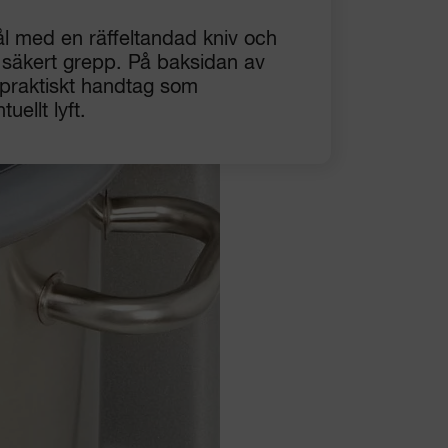
 stål med en räffeltandad kniv och
t säkert grepp. På baksidan av
 praktiskt handtag som
uellt lyft.