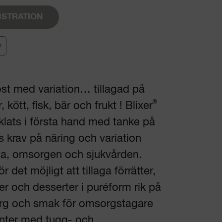
STRATION
0
st med variation… tillagad på
®
 kött, fisk, bär och frukt ! Blixer
klats i första hand med tanke på
s krav på näring och variation
sa, omsorgen och sjukvården.
ör det möjligt att tillaga förrätter,
er och desserter i puréform rik på
ärg och smak för omsorgstagare
enter med tugg- och