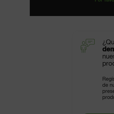
Por favo
¿Qu
dem
nue
pro
Regís
de nu
pres
prod