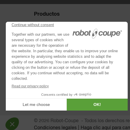
Productos
Combinados : cutters y corta-hortalizas
Colección de discos
Corta-hortalizas
Cutters
®
Blixer
Brazos trituradores
Extractores de jugos
Coladores Automáticos
© 2026 Robot-Coupe
Todos los derechos r
Condiciones legales
Haga clic aquí para ca