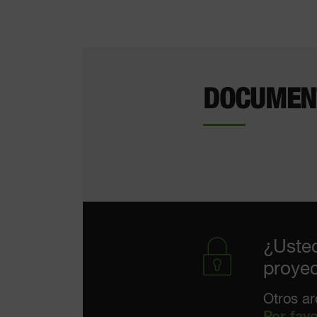
DOCUMENT
¿Usted
proyec
Otros ar