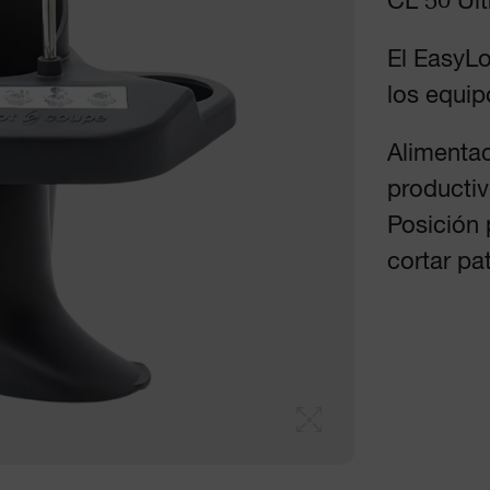
CL 50 Ult
El EasyL
los equip
Alimenta
productiv
Posición 
cortar pat