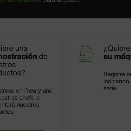
r, identifíquese
para acceder.
iere una
¿Quiere 
ostración
de
su máq
stros
ductos?
Registre s
indicando
serie.
trese en línea y uno
estros chefs le
entará nuestros
uctos.