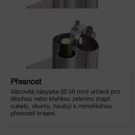
Přesnost
Válcovitá násypka (Ø 58 mm) určená pro
dlouhou nebo křehkou zeleninu (např.
cukety, okurky, houby) s mimořádnou
přesností krájení.