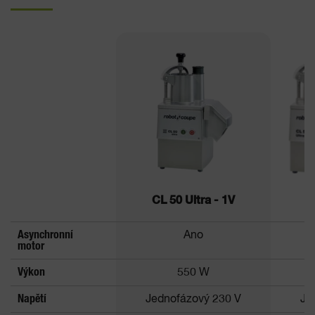
CL 50 Ultra - 1V
C
Asynchronní
Ano
motor
Výkon
550 W
Napětí
Jednofázový 230 V
Je