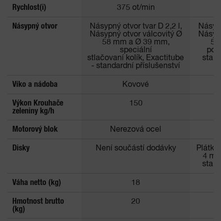
Rychlost(i)
375 ot/min
Násypný otvor
Násypný otvor tvar D 2,2 l,
Násypn
Násypný otvor válcovitý Ø
Násypn
58 mm a Ø 39 mm,
58
speciální
pod
stlačovaní kolík, Exactitube
stand
- standardní příslušenství
Víko a nádoba
Kovové
Výkon Krouhače
150
zeleniny kg/h
Motorový blok
Nerezová ocel
Disky
Není součástí dodávky
Plátko
4 mm
stand
Váha netto (kg)
18
Hmotnost brutto
20
(kg)