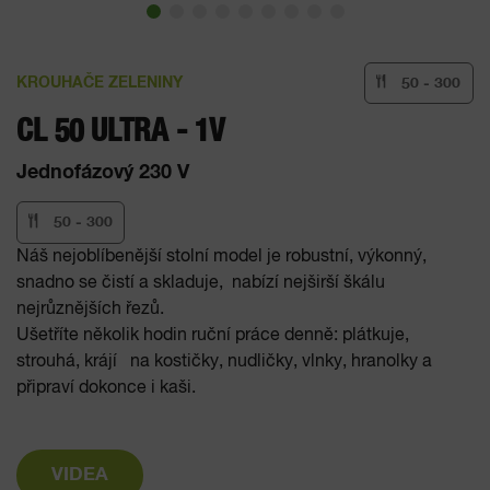
KROUHAČE ZELENINY
50 - 300
CL 50 ULTRA - 1V
Jednofázový 230 V
50 - 300
Náš nejoblíbenější stolní model je robustní, výkonný,
snadno se čistí a skladuje, nabízí nejširší škálu
nejrůznějších řezů.
Ušetříte několik hodin ruční práce denně: plátkuje,
strouhá, krájí na kostičky, nudličky, vlnky, hranolky a
připraví dokonce i kaši.
VIDEA