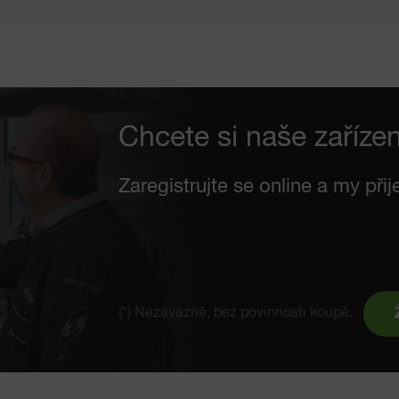
Chcete si naše zaříze
Zaregistrujte se online a my př
(*) Nezávazně, bez povinnosti koupě.