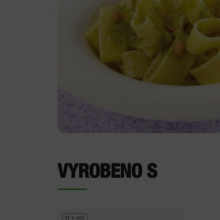
VYROBENO S
1-300