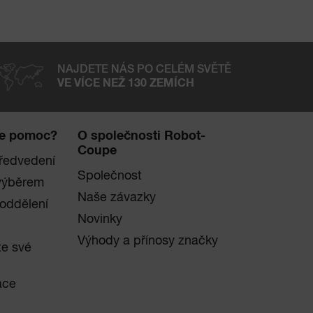
NAJDETE NÁS PO CELÉM SVĚTĚ
VE VÍCE NEŽ 130 ZEMÍCH
te pomoc?
O společnosti Robot-
Coupe
ředvedení
Společnost
výběrem
Naše závazky
 oddělení
Novinky
Výhody a přínosy značky
te své
ace