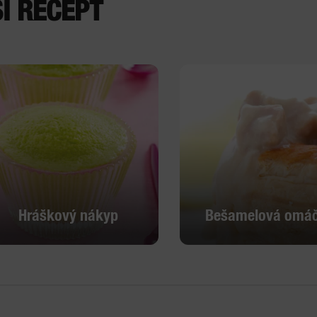
Í RECEPT
Hráškový nákyp
Bešamelová omá
Hráškový nákyp
Bešamelová omá
Podívat se
Podívat se