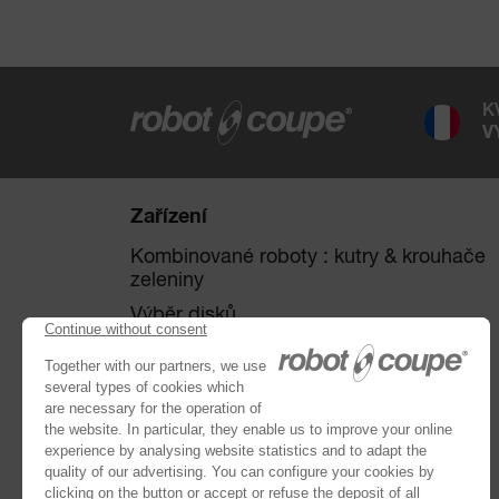
K
V
Zařízení
Kombinované roboty : kutry & krouhače
zeleniny
Výběr disků
Krouhače zeleniny
Kutry
®
Robot Cook
®
Blixer
Kitchen Blenders