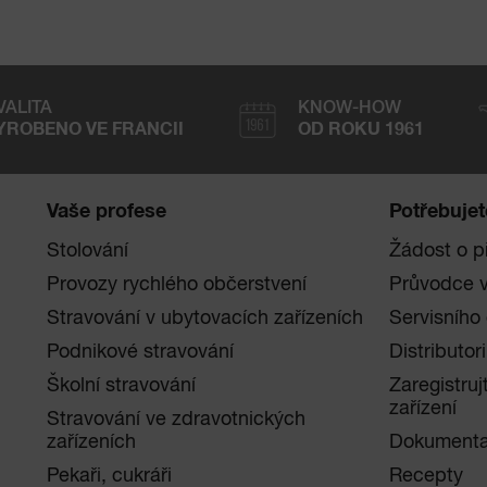
VALITA
KNOW-HOW
YROBENO VE FRANCII
OD ROKU 1961
Vaše profese
Potřebuje
Stolování
Žádost o p
Provozy rychlého občerstvení
Průvodce 
Stravování v ubytovacích zařízeních
Servisního
Podnikové stravování
Distributori
Školní stravování
Zaregistruj
zařízení
Stravování ve zdravotnických
zařízeních
Dokument
Pekaři, cukráři
Recepty