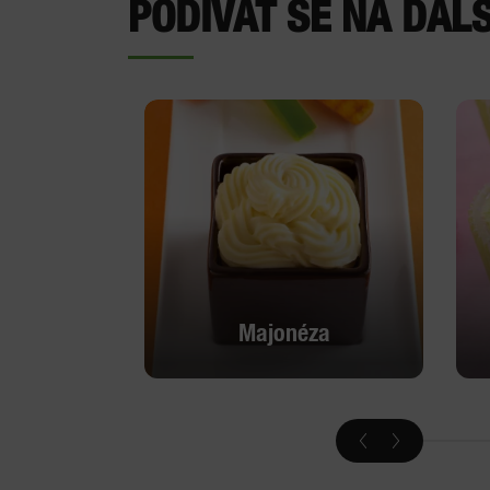
PODÍVAT SE NA DALŠ
Majonéza
Majonéza
Podívat se